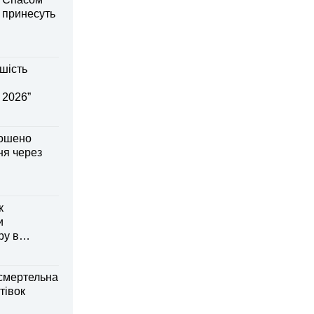
і принесуть
шість
 2026”
лошено
я через
к
и
ру в
смертельна
тівок