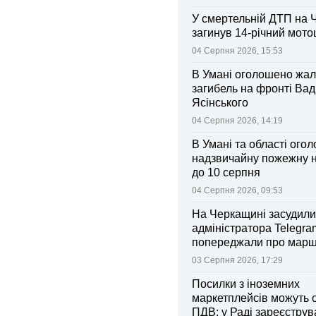
У смертельній ДТП на 
загинув 14-річний мот
04 Серпня 2026, 15:53
В Умані оголошено жал
загибель на фронті Ва
Ясінського
04 Серпня 2026, 14:19
В Умані та області ого
надзвичайну пожежну 
до 10 серпня
04 Серпня 2026, 09:53
На Черкащині засудили
адміністратора Telegram
попереджали про марш
та поліції
03 Серпня 2026, 17:29
Посилки з іноземних
маркетплейсів можуть 
ПДВ: у Раді зареєстру