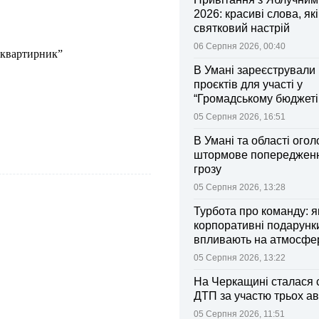
2026: красиві слова, як
святковий настрій
06 Серпня 2026, 00:40
 квартирник”
В Умані зареєстрували 
проєктів для участі у
“Громадському бюджеті
05 Серпня 2026, 16:51
В Умані та області ого
штормове попередженн
грозу
05 Серпня 2026, 13:28
Турбота про команду: я
корпоративні подарунк
впливають на атмосфе
колективі
05 Серпня 2026, 13:22
На Черкащині сталася 
ДТП за участю трьох ав
05 Серпня 2026, 11:51