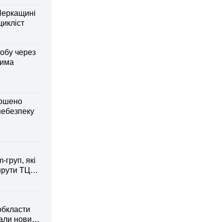
Черкащині
оцикліст
обу через
дима
лошено
небезпеку
-груп, які
рути ТЦК
обкласти
вали новий