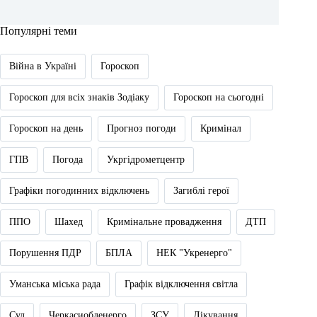
Популярні теми
Війна в Україні
Гороскоп
Гороскоп для всіх знаків Зодіаку
Гороскоп на сьогодні
Гороскоп на день
Прогноз погоди
Кримінал
ГПВ
Погода
Укргідрометцентр
Графіки погодинних відключень
Загиблі герої
ППО
Шахед
Кримінальне провадження
ДТП
Порушення ПДР
БПЛА
НЕК "Укренерго"
Уманська міська рада
Графік відключення світла
Суд
Черкасиобленерго
ЗСУ
Лікування