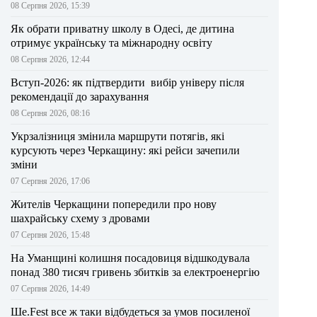
08 Серпня 2026, 15:39
Як обрати приватну школу в Одесі, де дитина
отримує українську та міжнародну освіту
08 Серпня 2026, 12:44
Вступ-2026: як підтвердити вибір універу після
рекомендації до зарахування
08 Серпня 2026, 08:16
Укрзалізниця змінила маршрути потягів, які
курсують через Черкащину: які рейси зачепили
зміни
07 Серпня 2026, 17:06
Жителів Черкащини попередили про нову
шахрайську схему з дровами
07 Серпня 2026, 15:48
На Уманщині колишня посадовиця відшкодувала
понад 380 тисяч гривень збитків за електроенергію
07 Серпня 2026, 14:49
Ше.Fest все ж таки відбудеться за умов посиленої