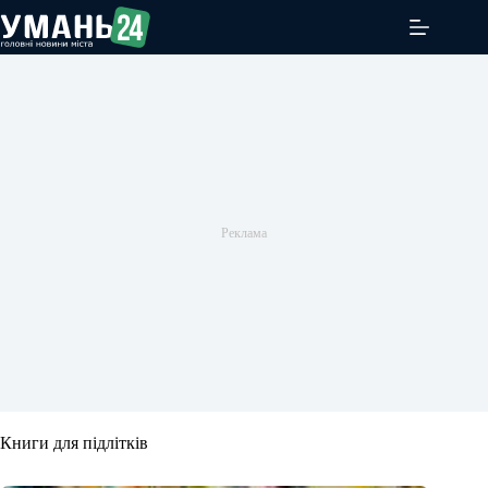
Перейти
до
вмісту
Книги для підлітків