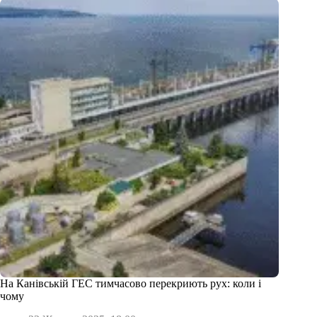
На Канівській ГЕС тимчасово перекриють рух: коли і
чому