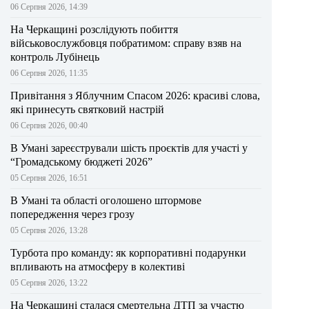
06 Серпня 2026, 14:39
На Черкащині розслідують побиття
військовослужбовця побратимом: справу взяв на
контроль Лубінець
06 Серпня 2026, 11:35
Привітання з Яблучним Спасом 2026: красиві слова,
які принесуть святковий настрій
06 Серпня 2026, 00:40
В Умані зареєстрували шість проєктів для участі у
“Громадському бюджеті 2026”
05 Серпня 2026, 16:51
В Умані та області оголошено штормове
попередження через грозу
05 Серпня 2026, 13:28
Турбота про команду: як корпоративні подарунки
впливають на атмосферу в колективі
05 Серпня 2026, 13:22
На Черкащині сталася смертельна ДТП за участю