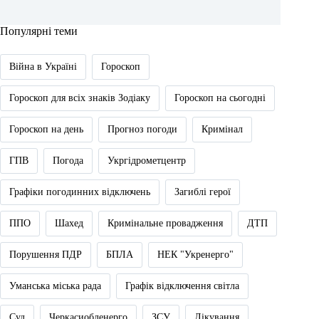
Популярні теми
Війна в Україні
Гороскоп
Гороскоп для всіх знаків Зодіаку
Гороскоп на сьогодні
Гороскоп на день
Прогноз погоди
Кримінал
ГПВ
Погода
Укргідрометцентр
Графіки погодинних відключень
Загиблі герої
ППО
Шахед
Кримінальне провадження
ДТП
Порушення ПДР
БПЛА
НЕК "Укренерго"
Уманська міська рада
Графік відключення світла
Суд
Черкасиобленерго
ЗСУ
Лікування