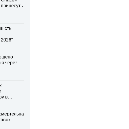
і принесуть
шість
 2026”
лошено
я через
к
и
ру в
смертельна
тівок