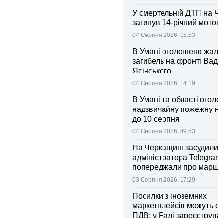
У смертельній ДТП на 
загинув 14-річний мот
04 Серпня 2026, 15:53
В Умані оголошено жал
загибель на фронті Ва
Ясінського
04 Серпня 2026, 14:19
В Умані та області ого
надзвичайну пожежну 
до 10 серпня
04 Серпня 2026, 09:53
На Черкащині засудили
адміністратора Telegram
попереджали про марш
та поліції
03 Серпня 2026, 17:29
Посилки з іноземних
маркетплейсів можуть 
ПДВ: у Раді зареєстру