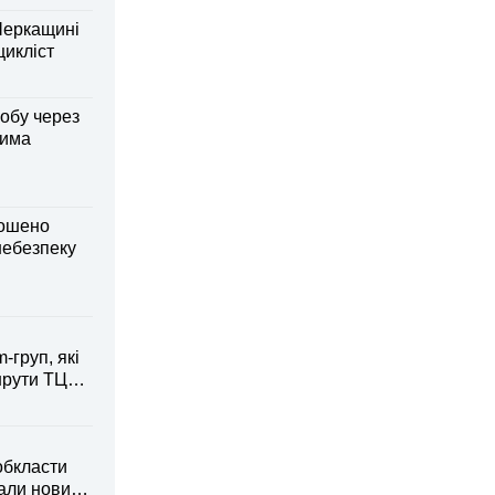
Черкащині
оцикліст
обу через
дима
лошено
небезпеку
-груп, які
рути ТЦК
обкласти
вали новий