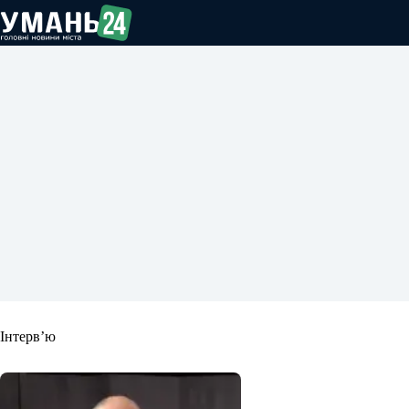
Перейти
до
вмісту
Інтерв’ю