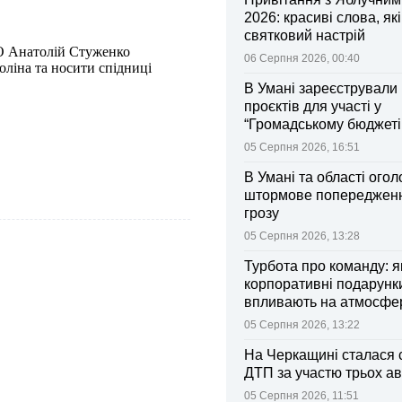
2026: красиві слова, як
святковий настрій
О Анатолій Стуженко
06 Серпня 2026, 00:40
ліна та носити спідниці
В Умані зареєстрували 
проєктів для участі у
“Громадському бюджеті
05 Серпня 2026, 16:51
В Умані та області ого
штормове попередженн
грозу
05 Серпня 2026, 13:28
Турбота про команду: я
корпоративні подарунк
впливають на атмосфе
колективі
05 Серпня 2026, 13:22
На Черкащині сталася 
ДТП за участю трьох ав
05 Серпня 2026, 11:51