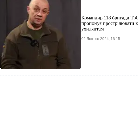
Командир 118 бригади Тр
пропонує прострілювати ко
ухилянтам
02 Лютого 2024, 16:15