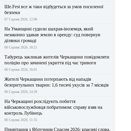
Ше.Fest все ж таки відбудеться за умов посиленої
безпеки
07 Серпня 2026, 12:00
На Уманщині судили шахрая-іноземця, який
незаконно здавав землю в оренду: суд повернув
ділянки громаді
06 Серпня 2026, 18:21
Табурець закликав жителів Черкащини повідомляти
поліцію про зачинені укриття під час тривоги
06 Серпня 2026, 18:01
Жителі Черкащини потерпають від нападів
безпритульних тварин: 1,6 тисячі укусів за 7 місяців
06 Серпня 2026, 14:39
На Черкащині розслідують побиття
військовослужбовця побратимом: справу взяв на
контроль Лубінець
06 Серпня 2026, 11:35
Привітання з Яблучним Спасом 2026: красиві слова,