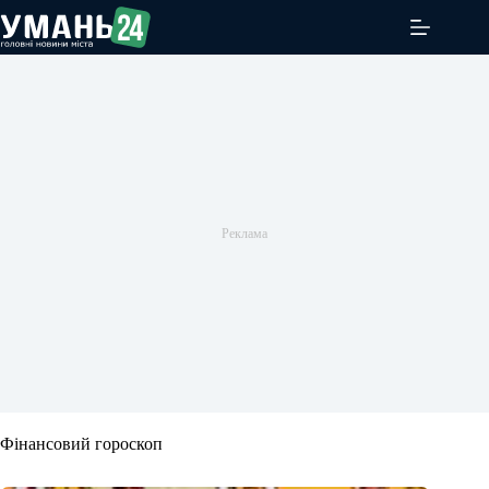
Перейти
до
вмісту
Фінансовий гороскоп