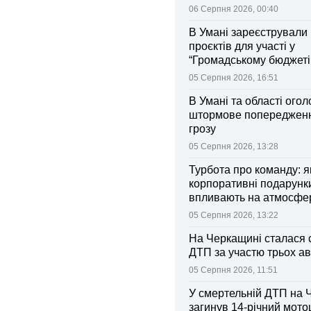
06 Серпня 2026, 00:40
В Умані зареєстрували 
проєктів для участі у
“Громадському бюджеті
05 Серпня 2026, 16:51
В Умані та області ого
штормове попередженн
грозу
05 Серпня 2026, 13:28
Турбота про команду: я
корпоративні подарунк
впливають на атмосфе
колективі
05 Серпня 2026, 13:22
На Черкащині сталася 
ДТП за участю трьох ав
05 Серпня 2026, 11:51
У смертельній ДТП на 
загинув 14-річний мот