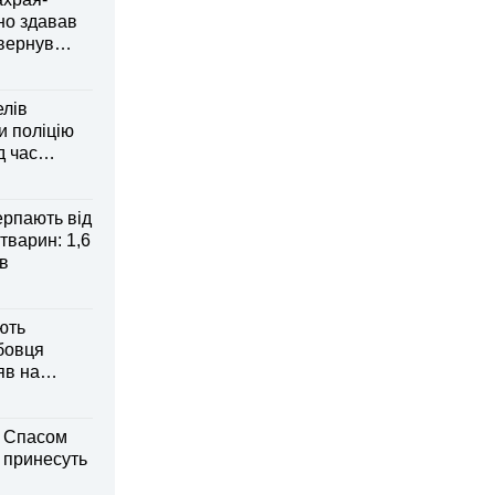
но здавав
овернув
елів
 поліцію
д час
рпають від
тварин: 1,6
ів
ють
бовця
яв на
м Спасом
і принесуть