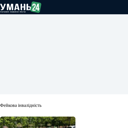
Перейти
до
вмісту
Фейкова інвалідність