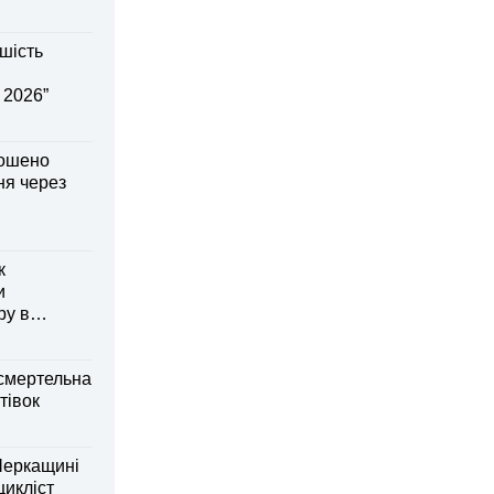
шість
 2026”
лошено
я через
к
и
ру в
смертельна
тівок
Черкащині
оцикліст