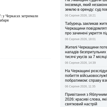
іноземця, який незакон
землю в оренду: суд п
ділянки громаді
”: у Черкасах затримали
06 Серпня 2026, 18:21
хабаря
Табурець закликав жит
Черкащини повідомляти
про зачинені укриття пі
тривоги
06 Серпня 2026, 18:01
Жителі Черкащини поте
нападів безпритульних 
тисячі укусів за 7 місяц
06 Серпня 2026, 14:39
На Черкащині розсліду
побиття військовослуж
побратимом: справу вз
контроль Лубінець
06 Серпня 2026, 11:35
Привітання з Яблучни
2026: красиві слова, як
святковий настрій