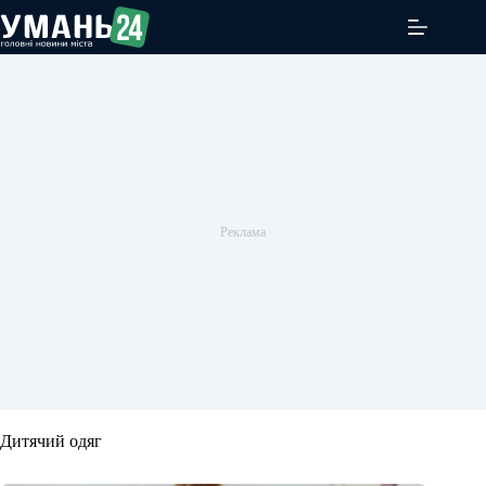
Перейти
до
вмісту
Дитячий одяг