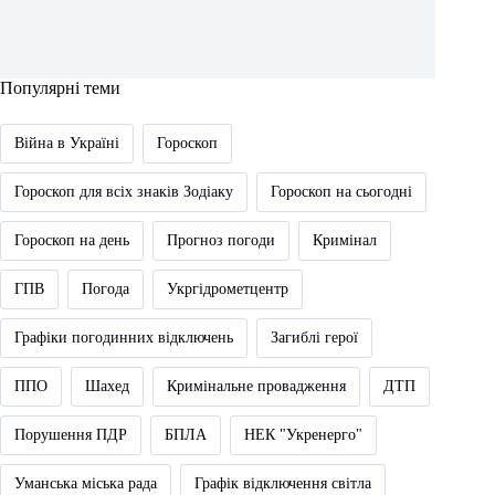
Популярні теми
Війна в Україні
Гороскоп
Гороскоп для всіх знаків Зодіаку
Гороскоп на сьогодні
Гороскоп на день
Прогноз погоди
Кримінал
ГПВ
Погода
Укргідрометцентр
Графіки погодинних відключень
Загиблі герої
ППО
Шахед
Кримінальне провадження
ДТП
Порушення ПДР
БПЛА
НЕК "Укренерго"
Уманська міська рада
Графік відключення світла