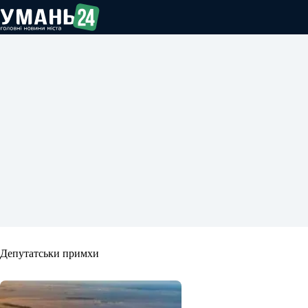
Перейти
до
вмісту
Депутатськи примхи