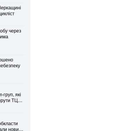
Черкащині
оцикліст
обу через
дима
лошено
небезпеку
-груп, які
рути ТЦК
обкласти
вали новий