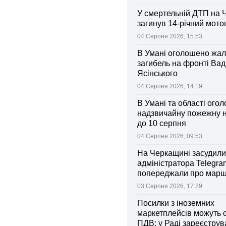
У смертельній ДТП на 
загинув 14-річний мот
04 Серпня 2026, 15:53
В Умані оголошено жал
загибель на фронті Ва
Ясінського
04 Серпня 2026, 14:19
В Умані та області ого
надзвичайну пожежну 
до 10 серпня
04 Серпня 2026, 09:53
На Черкащині засудили
адміністратора Telegram
попереджали про марш
та поліції
03 Серпня 2026, 17:29
Посилки з іноземних
маркетплейсів можуть 
ПДВ: у Раді зареєстру