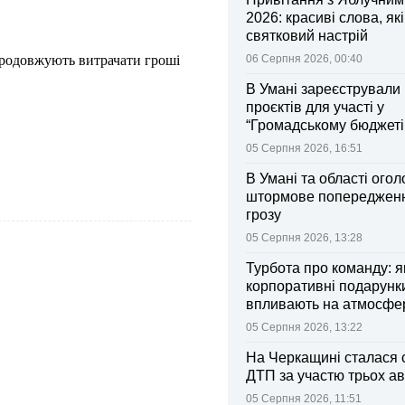
2026: красиві слова, як
святковий настрій
родовжують витрачати гроші
06 Серпня 2026, 00:40
В Умані зареєстрували 
проєктів для участі у
“Громадському бюджеті
05 Серпня 2026, 16:51
В Умані та області ого
штормове попередженн
грозу
05 Серпня 2026, 13:28
Турбота про команду: я
корпоративні подарунк
впливають на атмосфе
колективі
05 Серпня 2026, 13:22
На Черкащині сталася 
ДТП за участю трьох ав
05 Серпня 2026, 11:51