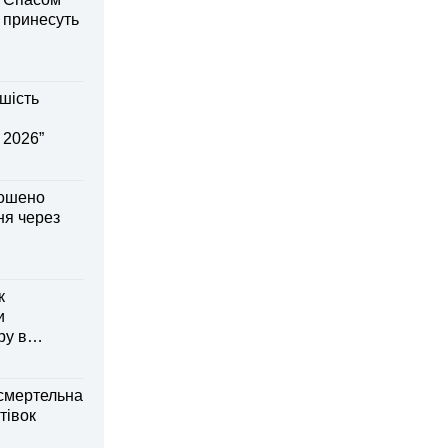
і принесуть
шість
 2026”
лошено
я через
к
и
ру в
смертельна
тівок