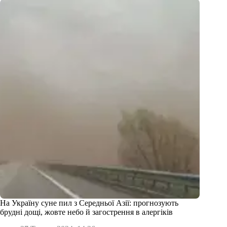
На Україну суне пил з Середньої Азії: прогнозують
брудні дощі, жовте небо й загострення в алергіків