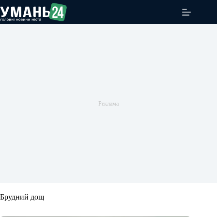
Перейти
до
вмісту
Брудний дощ