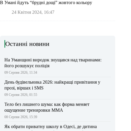
В Умані йдуть “брудні дощі” жовтого кольору
24 Квітня 2024, 16:47
Останні новини
На Уманщині виродок знущався над тваринами:
його розшукує поліція
09 Серпня 2026, 11:34
День будівельника 2026: найкращі привітання у
прозі, віршах і SMS
09 Серпня 2026, 01:55
Тело без лишнего шума: как форма меняет
ощущение тренировки ММА
08 Серпня 2026, 15:39
Як обрати приватну школу в Одесі, де дитина