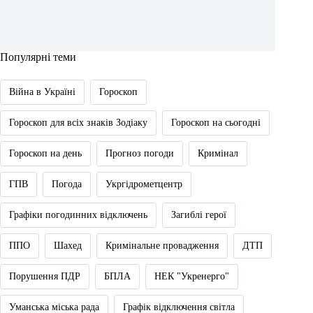
Популярні теми
Війна в Україні
Гороскоп
Гороскоп для всіх знаків Зодіаку
Гороскоп на сьогодні
Гороскоп на день
Прогноз погоди
Кримінал
ГПВ
Погода
Укргідрометцентр
Графіки погодинних відключень
Загиблі герої
ППО
Шахед
Кримінальне провадження
ДТП
Порушення ПДР
БПЛА
НЕК "Укренерго"
Уманська міська рада
Графік відключення світла