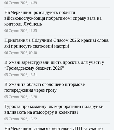
06 Серпня 2026, 14:39
На Черкащині розслідують побиття
військовослужбовця побратимом: справу взяв на
контроль Лубінець
06 Серпня 2026, 11:35
Привітання з Яблучним Спасом 2026: красиві слова,
які принесуть святковий настрій
06 Серпня 2026, 00:40
В Умані зареєстрували шість проєктів для участі у
“Громадському бюджеті 2026”
05 Серпня 2026, 16:51
В Умані та області оголошено штормове
попередження через грозу
05 Серпня 2026, 13:28
Турбота про команду: як корпоративні подарунки
впливають на атмосферу в колективі
05 Серпня 2026, 13:22
На Черкащині сталася смертельна ДТП за участю