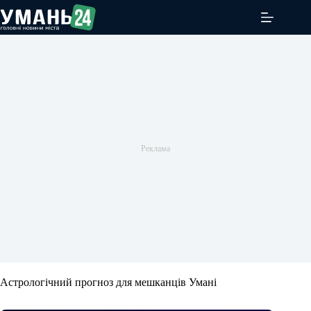
Перейти
до
вмісту
Астрологічний прогноз для мешканців Умані