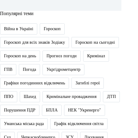
Популярні теми
Війна в Україні
Гороскоп
Гороскоп для всіх знаків Зодіаку
Гороскоп на сьогодні
Гороскоп на день
Прогноз погоди
Кримінал
ГПВ
Погода
Укргідрометцентр
Графіки погодинних відключень
Загиблі герої
ППО
Шахед
Кримінальне провадження
ДТП
Порушення ПДР
БПЛА
НЕК "Укренерго"
Уманська міська рада
Графік відключення світла
Суд
Черкасиобленерго
ЗСУ
Лікування