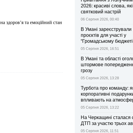
2026: красиві слова, як
святковий настрій
06 Серпня 2026, 00:40
на здоров’я та емоційний стан
В Умані зареєстрували 
проєктів для участі у
“Громадському бюджеті
05 Серпня 2026, 16:51
В Умані та області ого
штормове попередженн
грозу
05 Серпня 2026, 13:28
Турбота про команду: я
корпоративні подарунк
впливають на атмосфе
колективі
05 Серпня 2026, 13:22
На Черкащині сталася 
ДТП за участю трьох ав
05 Серпня 2026, 11:51