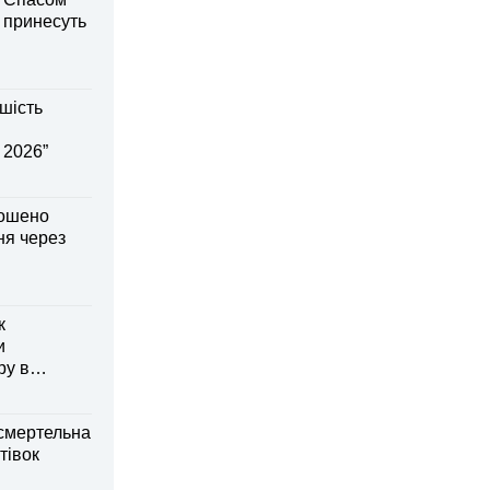
і принесуть
шість
 2026”
лошено
я через
к
и
ру в
смертельна
тівок