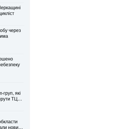
Черкащині
оцикліст
обу через
дима
лошено
небезпеку
-груп, які
рути ТЦК
обкласти
вали новий