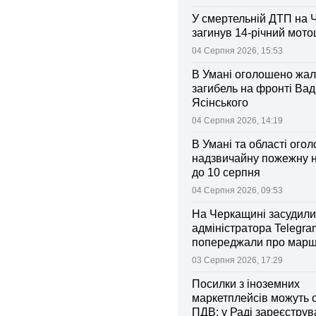
У смертельній ДТП на 
загинув 14-річний мот
04 Серпня 2026, 15:53
В Умані оголошено жал
загибель на фронті Ва
Ясінського
04 Серпня 2026, 14:19
В Умані та області ого
надзвичайну пожежну 
до 10 серпня
04 Серпня 2026, 09:53
На Черкащині засудили
адміністратора Telegram
попереджали про марш
та поліції
03 Серпня 2026, 17:29
Посилки з іноземних
маркетплейсів можуть 
ПДВ: у Раді зареєстру