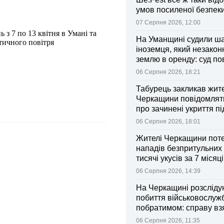
умов посиленої безпек
07 Серпня 2026, 12:00
 з 7 по 13 квітня в Умані та
На Уманщині судили ш
тичного повітря
іноземця, який незакон
землю в оренду: суд п
ділянки громаді
06 Серпня 2026, 18:21
Табурець закликав жит
Черкащини повідомляти
про зачинені укриття пі
тривоги
06 Серпня 2026, 18:01
Жителі Черкащини поте
нападів безпритульних 
тисячі укусів за 7 місяц
06 Серпня 2026, 14:39
На Черкащині розсліду
побиття військовослуж
побратимом: справу вз
контроль Лубінець
06 Серпня 2026, 11:35