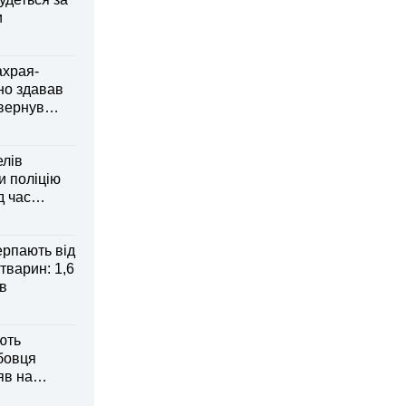
и
ахрая-
но здавав
овернув
елів
 поліцію
д час
рпають від
тварин: 1,6
ів
ють
бовця
яв на