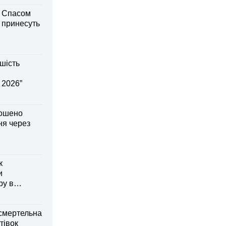
м Спасом
і принесуть
шість
 2026”
лошено
я через
к
и
ру в
смертельна
тівок