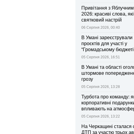
Привітання з Яблучни
2026: красиві слова, як
святковий настрій
06 Серпня 2026, 00:40
В Умані зареєстрували 
проєктів для участі у
“Громадському бюджеті
05 Серпня 2026, 16:51
В Умані та області ого
штормове попередженн
грозу
05 Серпня 2026, 13:28
Турбота про команду: я
корпоративні подарунк
впливають на атмосфе
колективі
05 Серпня 2026, 13:22
На Черкащині сталася 
ДТП за участю трьох ав