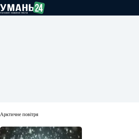
Перейти
до
вмісту
Арктичне повітря