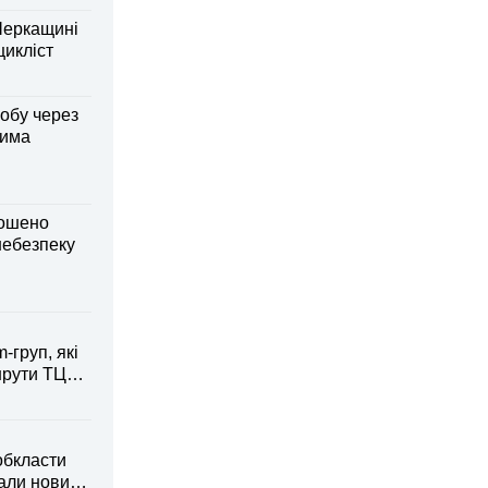
Черкащині
оцикліст
обу через
дима
лошено
небезпеку
-груп, які
рути ТЦК
обкласти
вали новий