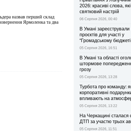
2026: красиві слова, як
святковий настрій
ьдера назвав перший склад
06 Серпня 2026, 00:40
 повернення Ярмоленка та два
В Умані зареєстрували 
проєктів для участі у
“Громадському бюджеті
05 Серпня 2026, 16:51
В Умані та області ого
штормове попередженн
грозу
05 Серпня 2026, 13:28
Турбота про команду: я
корпоративні подарунк
впливають на атмосфе
колективі
05 Серпня 2026, 13:22
На Черкащині сталася 
ДТП за участю трьох ав
05 Серпня 2026, 11:51