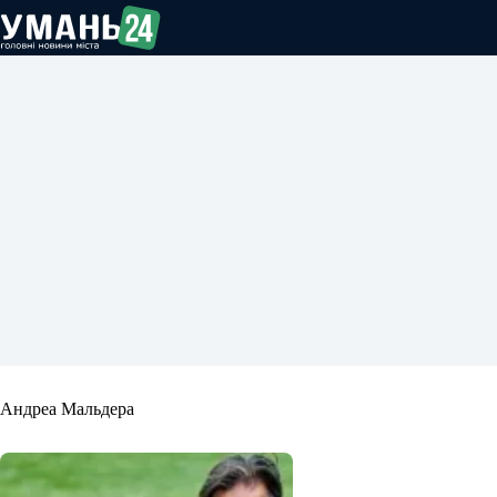
Перейти
до
вмісту
Андреа Мальдера