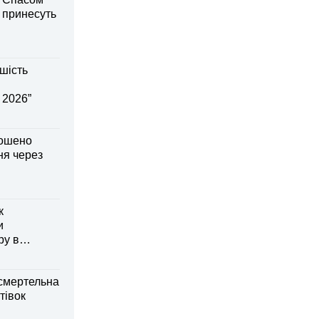
і принесуть
шість
 2026”
лошено
я через
к
и
ру в
смертельна
тівок