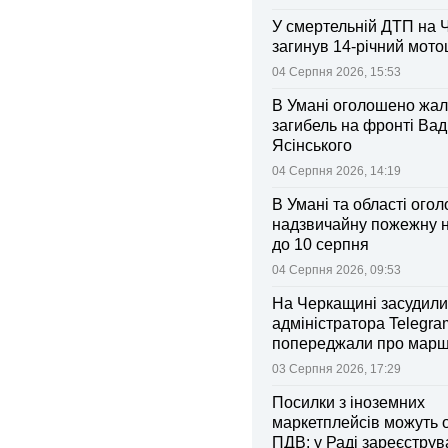
У смертельній ДТП на 
загинув 14-річний мот
04 Серпня 2026, 15:53
В Умані оголошено жал
загибель на фронті Ва
Ясінського
04 Серпня 2026, 14:19
В Умані та області ого
надзвичайну пожежну 
до 10 серпня
04 Серпня 2026, 09:53
На Черкащині засудили
адміністратора Telegram
попереджали про марш
та поліції
03 Серпня 2026, 17:29
Посилки з іноземних
маркетплейсів можуть 
ПДВ: у Раді зареєстру