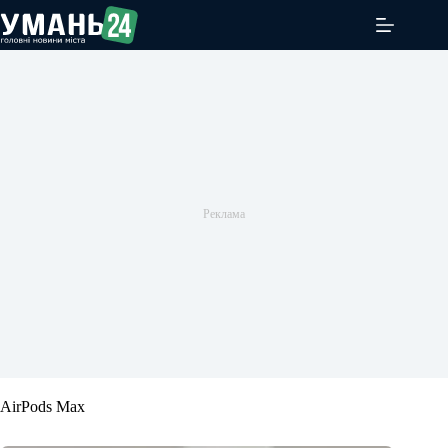
Перейти
до
вмісту
AirPods Max