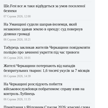
Ше.Fest все ж таки відбудеться за умов посиленої
безпеки
07 Серпня 2026, 12:00
На Уманщині судили шахрая-іноземця, який
незаконно здавав землю в оренду: суд повернув
ділянки громаді
06 Серпня 2026, 18:21
Табурець закликав жителів Черкащини повідомляти
поліцію про зачинені укриття під час тривоги
06 Серпня 2026, 18:01
Жителі Черкащини потерпають від нападів
безпритульних тварин: 1,6 тисячі укусів за 7 місяців
06 Серпня 2026, 14:39
На Черкащині розслідують побиття
військовослужбовця побратимом: справу взяв на
контроль Лубінець
06 Серпня 2026, 11:35
Привітання з Яблучним Спасом 2026: красиві слова,