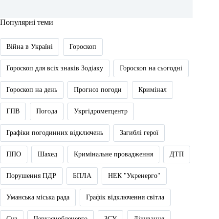
Популярні теми
Війна в Україні
Гороскоп
Гороскоп для всіх знаків Зодіаку
Гороскоп на сьогодні
Гороскоп на день
Прогноз погоди
Кримінал
ГПВ
Погода
Укргідрометцентр
Графіки погодинних відключень
Загиблі герої
ППО
Шахед
Кримінальне провадження
ДТП
Порушення ПДР
БПЛА
НЕК "Укренерго"
Уманська міська рада
Графік відключення світла
Суд
Черкасиобленерго
ЗСУ
Лікування