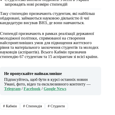
запровадять нові розміри стипендій
Таку стипендію призначають студентам, які найбільш
обдаровані, займаються науковою діяльністю й чиї
кандидатури висував ВНЗ, де вони навчаються.
Стипендії призначають в рамках реалізації державної
молодіжної політики, спрямованої на створення
найсприятливіших умов для підвищення життєвого
рівня та матеріального заохочення студентів та молодих
науковців (аспірантів). Всього Кабмін призначив
стипендію 67 студентам та 15 аспірантам зі всієї країни.
Не пропускайте найважливіше
Підписуйтесь, щоб бути в курсі останніх новин
Умані, фото, відео та ексклюзивного контенту —
Telegram
/
Facebook
/
Google News
#
Кабмін
#
Стипендія
#
Студенти