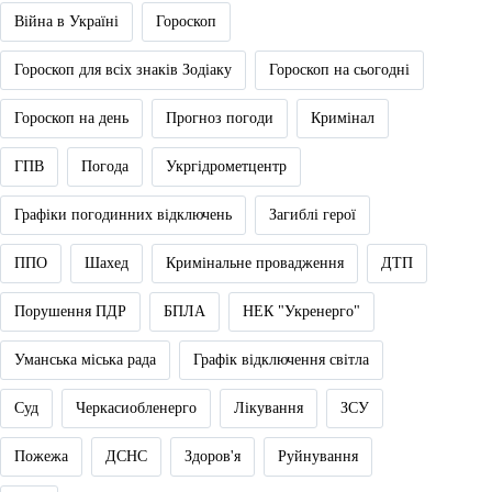
Війна в Україні
Гороскоп
Гороскоп для всіх знаків Зодіаку
Гороскоп на сьогодні
Гороскоп на день
Прогноз погоди
Кримінал
ГПВ
Погода
Укргідрометцентр
Графіки погодинних відключень
Загиблі герої
ППО
Шахед
Кримінальне провадження
ДТП
Порушення ПДР
БПЛА
НЕК "Укренерго"
Уманська міська рада
Графік відключення світла
Суд
Черкасиобленерго
Лікування
ЗСУ
Пожежа
ДСНС
Здоров'я
Руйнування