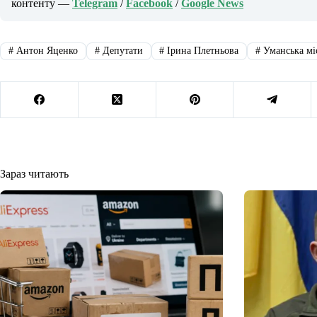
контенту —
Telegram
/
Facebook
/
Google News
#
Антон Яценко
#
Депутати
#
Ірина Плетньова
#
Уманська мі
Зараз читають