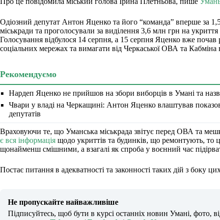
Про це повідомила міський голова Ірина Плетньова, пише
Уман
Одіозний депутат Антон Яценко та його “команда” вперше за 1,5 
міськради та проголосували за виділення 3,6 млн грн на укритт
Голосування відбулося 14 серпня, а 15 серпня Яценко вже почав 
соціальних мережах та вимагати від Черкаської ОВА та Кабміна 
Рекомендуємо
Нардеп Яценко не прийшов на збори виборців в Умані та назв
Чвари у владі на Черкащині: Антон Яценко влаштував показов
депутатів
Враховуючи те, що Уманська міськрада звітує перед ОВА та меш
є вся інформація
щодо укриттів та будинків, що ремонтують, то ц
щонайменш смішними, а взагалі як спроба у воєнний час підірват
Постає питання в адекватності та законності таких дій з боку цих
Не пропускайте найважливіше
Підписуйтесь, щоб бути в курсі останніх новин Умані, фото, в