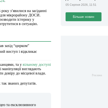
ь24
.
05 Серпня 2026, 11:51
року з’явилися на засіданні
я для мікрорайону ДОСИ.
Більше новин
розводити істерику у
втрутитися в ситуацію.
ав захід “цирком”
ий виступ і відкликає
канцями, та у
вільному доступі
і маніпуляції виглядають
и довіру до місцевої влади.
 так званих депутатів.
ідео та ексклюзивного