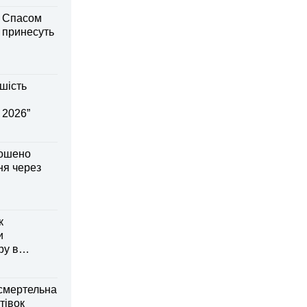
м Спасом
і принесуть
шість
 2026”
лошено
я через
к
и
ру в
смертельна
тівок