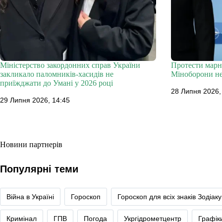
Міністерство закордонних справ України
Протести марн
закликало паломників-хасидів не
Міноборони не
приїжджати до Умані у 2026 році
28 Липня 2026,
29 Липня 2026, 14:45
Новини партнерів
Популярні теми
Війна в Україні
Гороскоп
Гороскоп для всіх знаків Зодіаку
Кримінал
ГПВ
Погода
Укргідрометцентр
Графік