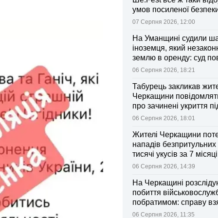
умов посиленої безпек
07 Серпня 2026, 12:00
На Уманщині судили ш
іноземця, який незакон
землю в оренду: суд п
ділянки громаді
06 Серпня 2026, 18:21
Табурець закликав жит
Черкащини повідомляти
про зачинені укриття пі
тривоги
06 Серпня 2026, 18:01
Жителі Черкащини поте
нападів безпритульних 
тисячі укусів за 7 місяц
06 Серпня 2026, 14:39
На Черкащині розсліду
побиття військовослуж
побратимом: справу вз
контроль Лубінець
06 Серпня 2026, 11:35