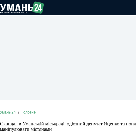
Перейти
до
вмісту
Умань 24
/
Головне
Скандал в Уманській міськраді: одіозний депутат Яценко та поп
маніпулювати містянами