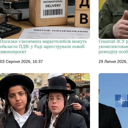
Посилки з іноземних маркетплейсів можуть
Генштаб ЗСУ р
обкласти ПДВ: у Раді зареєстрували новий
укомплектовано
законопроєкт
розподілу особ
03 Серпня 2026, 16:37
29 Липня 2026,