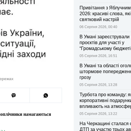
Привітання з Яблучни
2026: красиві слова, як
святковий настрій
06 Серпня 2026, 00:40
В Умані зареєстрували 
проєктів для участі у
“Громадському бюджеті
05 Серпня 2026, 16:51
В Умані та області ого
штормове попередженн
грозу
мережах
05 Серпня 2026, 13:28
Турбота про команду: я
корпоративні подарунк
впливають на атмосфе
колективі
05 Серпня 2026, 13:22
 поплічники намагаються
На Черкащині сталася 
ДТП за участю трьох ав