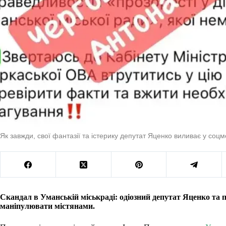
Як завжди, свої фантазії та істерику депутат Яценко виливає у соц
Скандал в Уманській міськраді: одіозний депутат Яценко та
маніпулювати містянами.