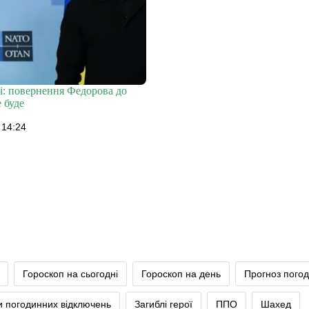
і: повернення Федорова до
 буде
 14:24
Гороскоп на сьогодні
Гороскоп на день
Прогноз пого
и погодинних відключень
Загиблі герої
ППО
Шахед