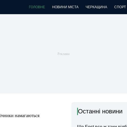
ГОЛОВНЕ
НОВИНИ МІСТА
ЧЕРКАЩИНА
СПОРТ
Останні новини
лічники намагаються
Ше.Fest все ж таки відб