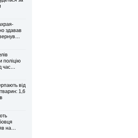
и
ахрая-
но здавав
овернув
елів
 поліцію
д час
рпають від
тварин: 1,6
ів
ють
бовця
яв на