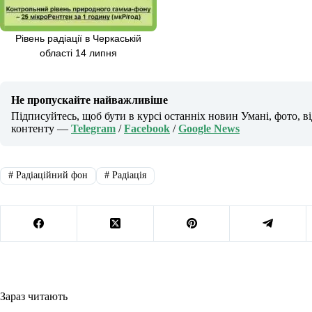
Рівень радіації в Черкаській
області 14 липня
Не пропускайте найважливіше
Підписуйтесь, щоб бути в курсі останніх новин Умані, фото, в
контенту —
Telegram
/
Facebook
/
Google News
#
Радіаційний фон
#
Радіація
Зараз читають