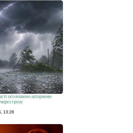
ласті оголошено штормове
через грозу
, 13:28