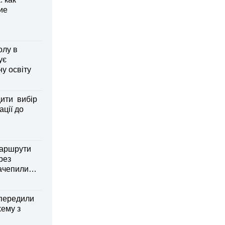
ие
олу в
ує
ну освіту
дити вибір
ації до
маршрути
рез
зачепили
передили
хему з