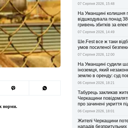
07 Серпня 2026, 15:48
На Уманщині колишня 
відшкодувала понад 38
гривень збитків за еле
07 Серпня 2026, 14:49
Ше.Fest все ж таки відб
умов посиленої безпек
07 Серпня 2026, 12:00
На Уманщині судили ш
іноземця, який незакон
землю в оренду: суд п
ділянки громаді
06 Серпня 2026, 18:21
Табурець закликав жит
Черкащини повідомляти
про зачинені укриття пі
х норми.
тривоги
06 Серпня 2026, 18:01
Жителі Черкащини поте
нападів безпритульних 