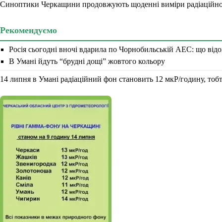
Синоптики Черкащини продовжують щоденні виміри радіаційно
Рекомендуємо
Росія сьогодні вночі вдарила по Чорнобильській АЕС: що відом
В Умані йдуть “брудні дощі” жовтого кольору
14 липня в Умані радіаційний фон становить 12 мкР/годину, тоб