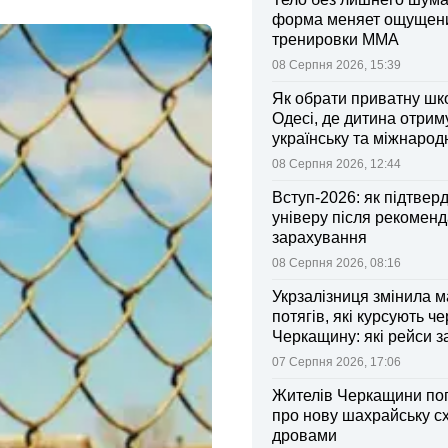
форма меняет ощущен
тренировки ММА
08 Серпня 2026, 15:39
Як обрати приватну шк
Одесі, де дитина отрим
українську та міжнарод
08 Серпня 2026, 12:44
Вступ-2026: як підтвер
універу після рекоменд
зарахування
08 Серпня 2026, 08:16
Укрзалізниця змінила 
потягів, які курсують че
Черкащину: які рейси 
зміни
07 Серпня 2026, 17:06
Жителів Черкащини по
про нову шахрайську с
дровами