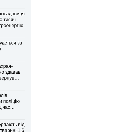
посадовиця
0 тисяч
ктроенергію
удеться за
и
ахрая-
но здавав
овернув
елів
 поліцію
д час
рпають від
тварин: 1,6