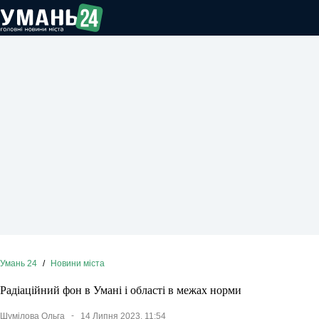
Перейти
до
вмісту
Умань 24
/
Новини міста
Радіаційний фон в Умані і області в межах норми
Шумілова Ольга
14 Липня 2023, 11:54