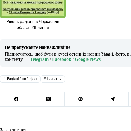
Рівень радіації в Черкаській
області 28 липня
Не пропускайте найважливіше
Підписуйтесь, щоб бути в курсі останніх новин Умані, фото, в
контенту —
Telegram
/
Facebook
/
Google News
#
Радіаційний фон
#
Радіація
Зараз читають