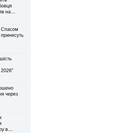
бовця
яв на
м Спасом
і принесуть
шість
 2026”
лошено
я через
к
и
ру в