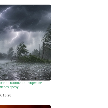
ласті оголошено штормове
через грозу
, 13:28