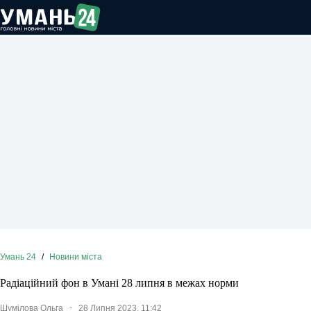
Перейти
до
вмісту
Умань 24
/
Новини міста
Радіаційний фон в Умані 28 липня в межах норми
Шумілова Ольга
28 Липня 2023, 11:42