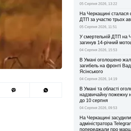
колективі
05 Серпня 2026, 13:22
На Черкащині сталася 
ДТП за участю трьох ав
05 Серпня 2026, 11:51
У смертельній ДТП на 
загинув 14-річний мот
04 Серпня 2026, 15:53
В Умані оголошено жал
загибель на фронті Ва
Ясінського
04 Серпня 2026, 14:19
В Умані та області ого
надзвичайну пожежну 
до 10 серпня
04 Серпня 2026, 09:53
На Черкащині засудили
адміністратора Telegram
попереджали про марш