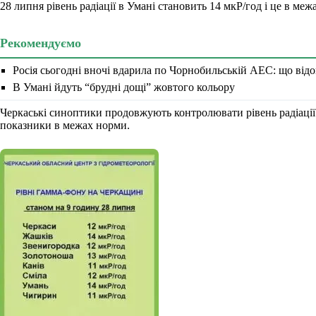
28 липня рівень радіації в Умані становить 14 мкР/год і це в меж
Рекомендуємо
Росія сьогодні вночі вдарила по Чорнобильській АЕС: що відом
В Умані йдуть “брудні дощі” жовтого кольору
Черкаські синоптики продовжують контролювати рівень радіації в 
показники в межах норми.