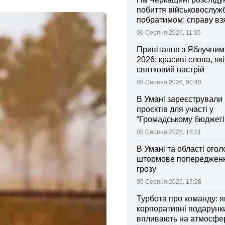
побиття військовослуж
побратимом: справу вз
контроль Лубінець
06 Серпня 2026, 11:35
Привітання з Яблучни
2026: красиві слова, як
святковий настрій
06 Серпня 2026, 00:40
В Умані зареєстрували 
проєктів для участі у
“Громадському бюджеті
05 Серпня 2026, 16:51
В Умані та області ого
штормове попередженн
грозу
05 Серпня 2026, 13:28
Турбота про команду: я
корпоративні подарунк
впливають на атмосфе