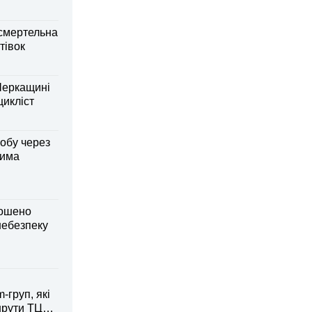
смертельна
тівок
Черкащині
оцикліст
обу через
дима
лошено
небезпеку
-груп, які
рути ТЦК