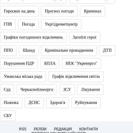
Гороскоп на день
Прогноз погоди
Кримінал
ГПВ
Погода
Укргідрометцентр
Графіки погодинних відключень
Загиблі герої
ППО
Шахед
Кримінальне провадження
ДТП
Порушення ПДР
БПЛА
НЕК "Укренерго"
Уманська міська рада
Графік відключення світла
Суд
Черкасиобленерго
ЗСУ
Лікування
Пожежа
ДСНС
Здоров'я
Руйнування
СБУ
RSS
РЕЛІЗИ
РЕДАКЦІЯ
КОНТАКТИ