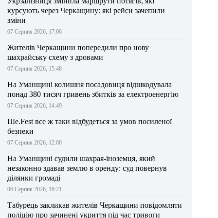
Укрзалізниця змінила маршрути потягів, які
курсують через Черкащину: які рейси зачепили
зміни
07 Серпня 2026, 17:06
Жителів Черкащини попередили про нову
шахрайську схему з дровами
07 Серпня 2026, 15:48
На Уманщині колишня посадовиця відшкодувала
понад 380 тисяч гривень збитків за електроенергію
07 Серпня 2026, 14:49
Ше.Fest все ж таки відбудеться за умов посиленої
безпеки
07 Серпня 2026, 12:00
На Уманщині судили шахрая-іноземця, який
незаконно здавав землю в оренду: суд повернув
ділянки громаді
06 Серпня 2026, 18:21
Табурець закликав жителів Черкащини повідомляти
поліцію про зачинені укриття під час тривоги