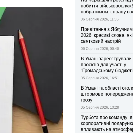
побиття військовослуж
побратимом: справу вз
контроль Лубінець
06 Серпня 2026, 11:35
Привітання з Яблучни
2026: красиві слова, як
святковий настрій
06 Серпня 2026, 00:40
В Умані зареєстрували 
проєктів для участі у
“Громадському бюджеті
05 Серпня 2026, 16:51
В Умані та області ого
штормове попередженн
грозу
05 Серпня 2026, 13:28
Турбота про команду: я
корпоративні подарунк
впливають на атмосфе