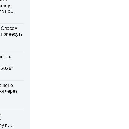
бовця
яв на
м Спасом
і принесуть
шість
 2026”
лошено
я через
к
и
ру в