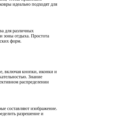
ковры идеально подходят для
ва для различных
и зоны отдыха. Простота
ских форм.
е, включая кнопки, иконки и
екательностью. Знание
фективном распределении
рые составляют изображение.
ределить разрешение и