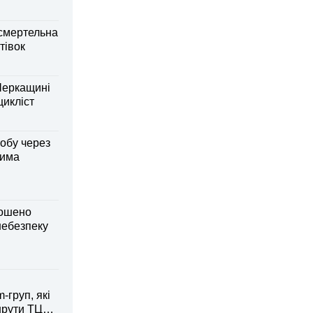
смертельна
тівок
Черкащині
оцикліст
обу через
дима
лошено
небезпеку
-груп, які
рути ТЦК