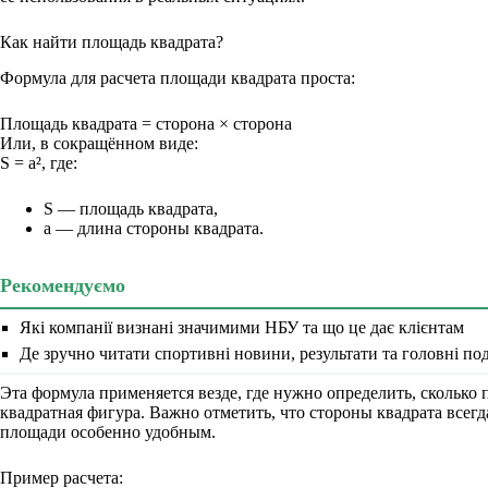
Как найти площадь квадрата?
Формула для расчета площади квадрата проста:
Площадь квадрата = сторона × сторона
Или, в сокращённом виде:
S = a², где:
S — площадь квадрата,
a — длина стороны квадрата.
Рекомендуємо
Які компанії визнані значимими НБУ та що це дає клієнтам
Де зручно читати спортивні новини, результати та головні под
Эта формула применяется везде, где нужно определить, сколько 
квадратная фигура. Важно отметить, что стороны квадрата всегда
площади особенно удобным.
Пример расчета: