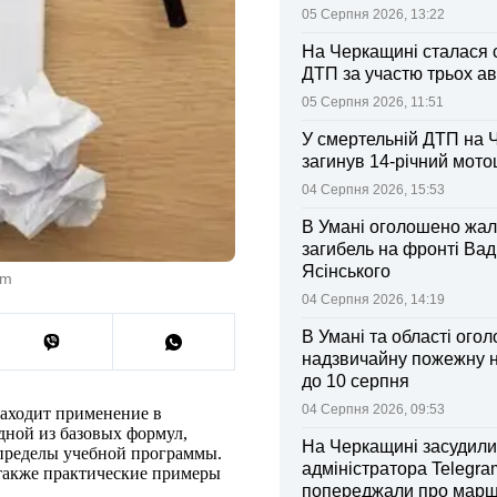
колективі
05 Серпня 2026, 13:22
На Черкащині сталася 
ДТП за участю трьох ав
05 Серпня 2026, 11:51
У смертельній ДТП на 
загинув 14-річний мот
04 Серпня 2026, 15:53
В Умані оголошено жал
загибель на фронті Ва
Ясінського
om
04 Серпня 2026, 14:19
В Умані та області ого
надзвичайну пожежну 
до 10 серпня
04 Серпня 2026, 09:53
находит применение в
дной из базовых формул,
На Черкащині засудили
 пределы учебной программы.
адміністратора Telegram
 также практические примеры
попереджали про марш