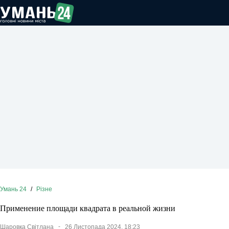
Перейти
до
вмісту
Умань 24
/
Різне
Применение площади квадрата в реальной жизни
Шаровка Світлана
26 Листопада 2024, 18:23