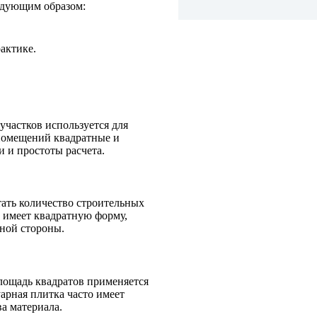
ледующим образом:
актике.
частков используется для
 помещений квадратные и
 и простоты расчета.
тать количество строительных
а имеет квадратную форму,
дной стороны.
лощадь квадратов применяется
арная плитка часто имеет
а материала.