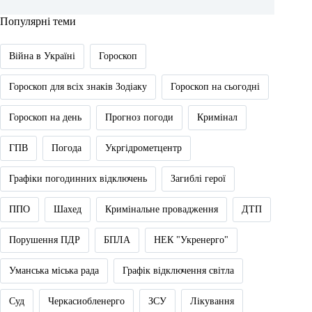
Популярні теми
Війна в Україні
Гороскоп
Гороскоп для всіх знаків Зодіаку
Гороскоп на сьогодні
Гороскоп на день
Прогноз погоди
Кримінал
ГПВ
Погода
Укргідрометцентр
Графіки погодинних відключень
Загиблі герої
ППО
Шахед
Кримінальне провадження
ДТП
Порушення ПДР
БПЛА
НЕК "Укренерго"
Уманська міська рада
Графік відключення світла
Суд
Черкасиобленерго
ЗСУ
Лікування