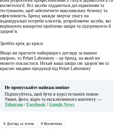
вона розроблена професіоналами у галузі дерматології та
косметології. Всі засоби піддаються дослідженням та
тестуванню, щоб забезпечити максимальну безпеку та
ефективність. Бренд завжди звертає увагу на
індивідуальні потреби клієнтів, розробляючи засоби, які
вирішують конкретні проблеми шкіри та підтримують її
здоров’я.
Зробіть крок до краси
Якщо ви прагнете найкращого догляду за вашою
шкірою, то Pelart Laboratory – це бренд, на який ви
можете покластися. Нехай ваша шкіра сяє здоров’ям та
красою завдяки продукції від Pelart Laboratory
Не пропускайте найважливіше
Підписуйтесь, щоб бути в курсі останніх новин
Умані, фото, відео та ексклюзивного контенту —
Telegram
/
Facebook
/
Google News
#
Догляд за тілом
#
Косметика