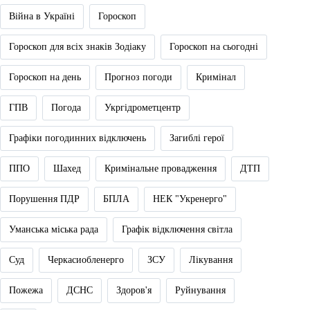
Війна в Україні
Гороскоп
Гороскоп для всіх знаків Зодіаку
Гороскоп на сьогодні
Гороскоп на день
Прогноз погоди
Кримінал
ГПВ
Погода
Укргідрометцентр
Графіки погодинних відключень
Загиблі герої
ППО
Шахед
Кримінальне провадження
ДТП
Порушення ПДР
БПЛА
НЕК "Укренерго"
Уманська міська рада
Графік відключення світла
Суд
Черкасиобленерго
ЗСУ
Лікування
Пожежа
ДСНС
Здоров'я
Руйнування