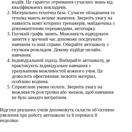
водіїв. Це гарантує отримання сучасних знань від
кваліфікованих викладачів.
Матеріально-технічна база. Сучасне обладнання та
техніка мають велике значення. Зверніть увагу на
наявність комп’ютерних тренажерів, майданчика з
різноманітними перешкодами, автопарку.
Гнучкий графік занять. Можливість відвідувати
заняття у зручний час допоможе поєднувати
навчання та інші справи. Обирайте автошколу з
гнучким розкладом. Декому підійде онлайн-
навчання.
Індивідуальний підхід. Вибирайте автошколу, де
практикують індивідуальне навчання з
урахуванням можливостей кожного учня. Це
дозволить ефективніше засвоїти матеріал,
особливо водіння.
Сприятливі умови оплати. Зверніть увагу на
можливість розстрочки або знижок, щоб навчання
не було занадто витратним.
Відгуки реальних учнів допоможуть скласти об’єктивне
уявлення про роботу автошколи та її переваги й
недоліки.