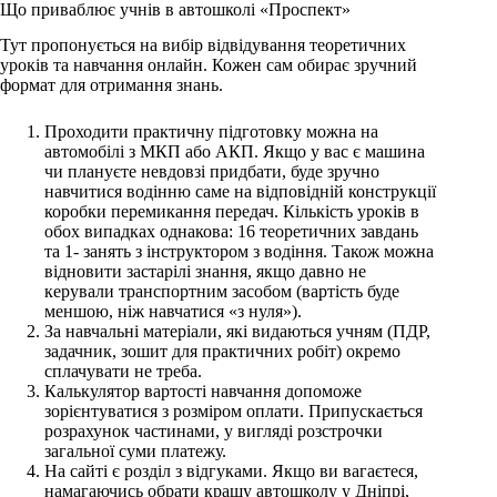
Що приваблює учнів в автошколі «Проспект»
Тут пропонується на вибір відвідування теоретичних
уроків та навчання онлайн. Кожен сам обирає зручний
формат для отримання знань.
Проходити практичну підготовку можна на
автомобілі з МКП або АКП. Якщо у вас є машина
чи плануєте невдовзі придбати, буде зручно
навчитися водінню саме на відповідній конструкції
коробки перемикання передач. Кількість уроків в
обох випадках однакова: 16 теоретичних завдань
та 1- занять з інструктором з водіння. Також можна
відновити застарілі знання, якщо давно не
керували транспортним засобом (вартість буде
меншою, ніж навчатися «з нуля»).
За навчальні матеріали, які видаються учням (ПДР,
задачник, зошит для практичних робіт) окремо
сплачувати не треба.
Калькулятор вартості навчання допоможе
зорієнтуватися з розміром оплати. Припускається
розрахунок частинами, у вигляді розстрочки
загальної суми платежу.
На сайті є розділ з відгуками. Якщо ви вагаєтеся,
намагаючись обрати кращу автошколу у Дніпрі,