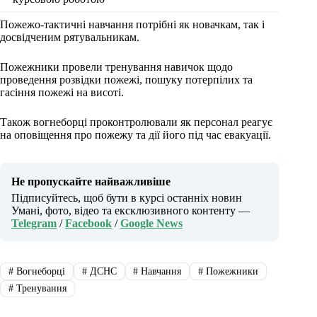
Пожежо-тактичні навчання потрібні як новачкам, так і
досвідченим рятувальникам.
Пожежники провели тренування навичок щодо
проведення розвідки пожежі, пошуку потерпілих та
гасіння пожежі на висоті.
Також вогнеборці проконтролювали як персонал реагує
на оповіщення про пожежу та дії його під час евакуації.
Не пропускайте найважливіше
Підписуйтесь, щоб бути в курсі останніх новин
Умані, фото, відео та ексклюзивного контенту —
Telegram
/
Facebook
/
Google News
#
Вогнеборці
#
ДСНС
#
Навчання
#
Пожежники
#
Тренування