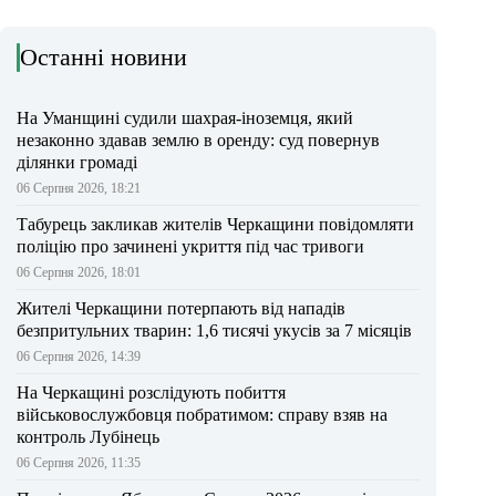
Останні новини
На Уманщині судили шахрая-іноземця, який
незаконно здавав землю в оренду: суд повернув
ділянки громаді
06 Серпня 2026, 18:21
Табурець закликав жителів Черкащини повідомляти
поліцію про зачинені укриття під час тривоги
06 Серпня 2026, 18:01
Жителі Черкащини потерпають від нападів
безпритульних тварин: 1,6 тисячі укусів за 7 місяців
06 Серпня 2026, 14:39
На Черкащині розслідують побиття
військовослужбовця побратимом: справу взяв на
контроль Лубінець
06 Серпня 2026, 11:35