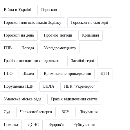
Війна в Україні
Гороскоп
Гороскоп для всіх знаків Зодіаку
Гороскоп на сьогодні
Гороскоп на день
Прогноз погоди
Кримінал
ГПВ
Погода
Укргідрометцентр
Графіки погодинних відключень
Загиблі герої
ППО
Шахед
Кримінальне провадження
ДТП
Порушення ПДР
БПЛА
НЕК "Укренерго"
Уманська міська рада
Графік відключення світла
Суд
Черкасиобленерго
ЗСУ
Лікування
Пожежа
ДСНС
Здоров'я
Руйнування