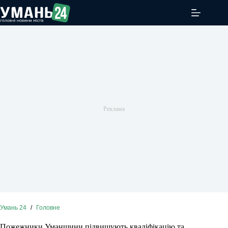
Перейти
до
вмісту
Умань 24
/
Головне
Пожежники Уманщини підвищують кваліфікацію та