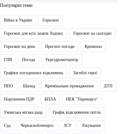
Популярні теми
Війна в Україні
Гороскоп
Гороскоп для всіх знаків Зодіаку
Гороскоп на сьогодні
Гороскоп на день
Прогноз погоди
Кримінал
ГПВ
Погода
Укргідрометцентр
Графіки погодинних відключень
Загиблі герої
ППО
Шахед
Кримінальне провадження
ДТП
Порушення ПДР
БПЛА
НЕК "Укренерго"
Уманська міська рада
Графік відключення світла
Суд
Черкасиобленерго
ЗСУ
Лікування