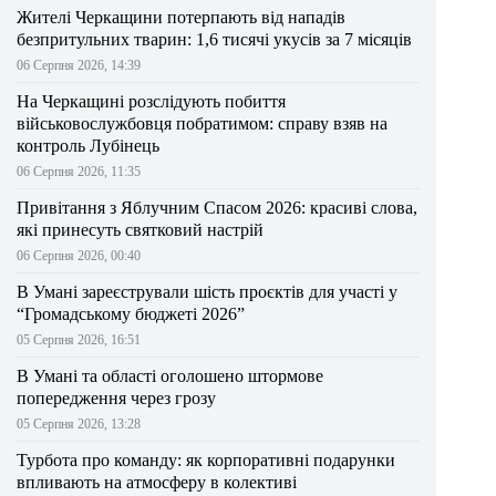
Жителі Черкащини потерпають від нападів
безпритульних тварин: 1,6 тисячі укусів за 7 місяців
06 Серпня 2026, 14:39
На Черкащині розслідують побиття
військовослужбовця побратимом: справу взяв на
контроль Лубінець
06 Серпня 2026, 11:35
Привітання з Яблучним Спасом 2026: красиві слова,
які принесуть святковий настрій
06 Серпня 2026, 00:40
В Умані зареєстрували шість проєктів для участі у
“Громадському бюджеті 2026”
05 Серпня 2026, 16:51
В Умані та області оголошено штормове
попередження через грозу
05 Серпня 2026, 13:28
Турбота про команду: як корпоративні подарунки
впливають на атмосферу в колективі