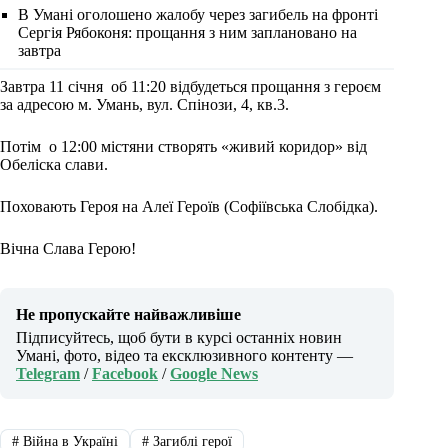
В Умані оголошено жалобу через загибель на фронті
Сергія Рябоконя: прощання з ним заплановано на
завтра
Завтра 11 січня об 11:20 відбудеться прощання з героєм
за адресою м. Умань, вул. Спінози, 4, кв.3.
Потім о 12:00 містяни створять «живий коридор» від
Обеліска слави.
Поховають Героя на Алеї Героїв (Софіївська Слобідка).
Вічна Слава Герою!
Не пропускайте найважливіше
Підписуйтесь, щоб бути в курсі останніх новин
Умані, фото, відео та ексклюзивного контенту —
Telegram
/
Facebook
/
Google News
#
Війна в Україні
#
Загиблі герої