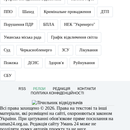
ППО
Шахед
Кримінальне провадження
ДТП
Порушення ПДР
БПЛА
НЕК "Укренерго"
Уманська міська рада
Графік відключення світла
Суд
Черкасиобленерго
ЗСУ
Лікування
Пожежа
ДСНС
Здоров'я
Руйнування
СБУ
RSS
РЕЛІЗИ
РЕДАКЦІЯ
КОНТАКТИ
ПОЛІТИКА КОНФІДЕНЦІЙНОСТІ
Всі права захищено © 2026. Права на текстові та інші
матеріали, які розміщені на сайті, охороняються законом
України. При цитуванні обов'язкове пряме посилання на
uman24.org.ua
. Редакція сайту Умань 24 може не
розділяти думку авторів проекту та не несе