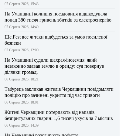
07 Серпня 2026, 15:48
На Уманщині колишня посадовиця відшкодувала
понад 380 тисяч гривень збитків за електроенергію
07 Серпня 2026, 14:49
Ше.Fest все ж таки відбудеться за умов посиленої
безпеки
07 Серпня 2026, 12:00
На Уманщині судили шахрая-іноземця, який
незаконно здавав землю в оренду: суд повернув
ділянки громаді
06 Серпня 2026, 18:21
Табурець закликав жителів Черкащини повідомляти
поліцію про зачинені укриття під час тривоги
06 Серпня 2026, 18:01
Жителі Черкащини потерпають від нападів
безпритульних тварин: 1,6 тисячі укусів за 7 місяців
06 Серпня 2026, 14:39
На Черкащині розслідують побиття