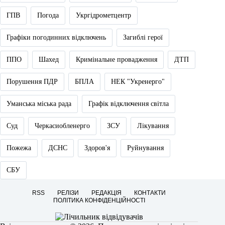
ГПВ
Погода
Укргідрометцентр
Графіки погодинних відключень
Загиблі герої
ППО
Шахед
Кримінальне провадження
ДТП
Порушення ПДР
БПЛА
НЕК "Укренерго"
Уманська міська рада
Графік відключення світла
Суд
Черкасиобленерго
ЗСУ
Лікування
Пожежа
ДСНС
Здоров'я
Руйнування
СБУ
RSS
РЕЛІЗИ
РЕДАКЦІЯ
КОНТАКТИ
ПОЛІТИКА КОНФІДЕНЦІЙНОСТІ