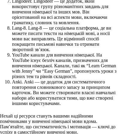
Lingodeer. Lingodeer — це додаток, який
використовує групу різноманітних завдань для
вивчення німецької та інших мов. Він
орієнтований на всі аспекти мови, включаючи
граматику, словник та мовлення.
Lang-8. Lang-8 — це соціальна платформа, де ви
можете писати тексти на німецькій мові, а носії
мови вас виправлять. Це відмінний спосіб
покращити письмові навички та отримати
зворотний зв’язок.
YouTube канали для вивчення німецької. На
YouTube існує безліч каналів, призначених для
вивчення німецької. Канали, такі як “Learn German
with Jenny” чи “Easy German”, пропонують уроки з
різних тем та рівнів складності.
Anki. Anki — це додаток для систематичного
повторення словникового запасу за принципом
карточок. Ви можете створювати власні навчальні
набори або користуватися тими, що вже створені
іншими користувачами.
Нехай ці ресурси стануть вашими надійними
помічниками у вивченні німецької мови вдома.
Пам’ятайте, що систематичність і мотивація — ключі до
успіху в самостійному вивченні мови.