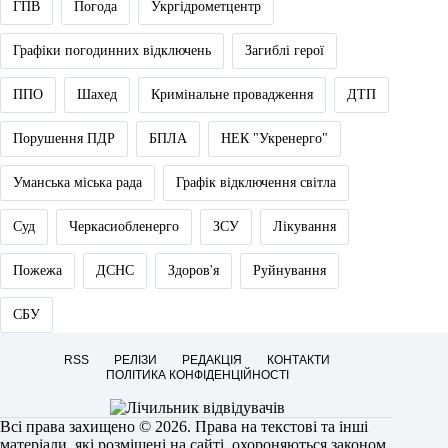
ГПВ
Погода
Укргідрометцентр
Графіки погодинних відключень
Загиблі герої
ППО
Шахед
Кримінальне провадження
ДТП
Порушення ПДР
БПЛА
НЕК "Укренерго"
Уманська міська рада
Графік відключення світла
Суд
Черкасиобленерго
ЗСУ
Лікування
Пожежа
ДСНС
Здоров'я
Руйнування
СБУ
RSS
РЕЛІЗИ
РЕДАКЦІЯ
КОНТАКТИ
ПОЛІТИКА КОНФІДЕНЦІЙНОСТІ
Всі права захищено © 2026. Права на текстові та інші
матеріали, які розміщені на сайті, охороняються законом