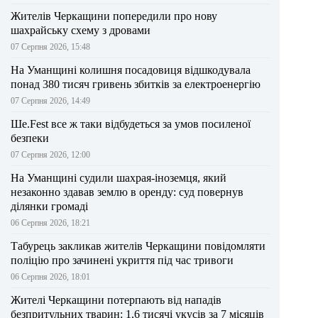
Жителів Черкащини попередили про нову
шахрайську схему з дровами
07 Серпня 2026, 15:48
На Уманщині колишня посадовиця відшкодувала
понад 380 тисяч гривень збитків за електроенергію
07 Серпня 2026, 14:49
Ше.Fest все ж таки відбудеться за умов посиленої
безпеки
07 Серпня 2026, 12:00
На Уманщині судили шахрая-іноземця, який
незаконно здавав землю в оренду: суд повернув
ділянки громаді
06 Серпня 2026, 18:21
Табурець закликав жителів Черкащини повідомляти
поліцію про зачинені укриття під час тривоги
06 Серпня 2026, 18:01
Жителі Черкащини потерпають від нападів
безпритульних тварин: 1,6 тисячі укусів за 7 місяців