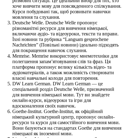
розмовні ситуації. Це ідеальний вибір для тих, хто
хоче вивчити мову для повсякденного спілкування.
Курси побудовані так, щоб розвивати навички
мовлення та слухання.
Deutsche Welle. Deutsche Welle пропонує
різноманітні ресурси для вивчення німецької,
включаючи аудіо- та відеоуроки, тексти та вправи.
Їхні новини та рубрика “Langsam gesprochene
Nachrichten” (Повільні новини) ідеально підходять
для покращення навичок слухання.
Memrise. Memrise використовує мнемотехніки для
полегшення запам’ятовування слів та фраз. Ця
платформа пропонує велику кількість відео- та
аудіоматеріалів, а також можливість створювати
власні навчальні колоди для повторення.
DW Learn German. DW Learn German — це
спеціальний розділ Deutsche Welle, призначений
для вивчення німецької мови. Тут ви знайдете
онлайн-курси, відеоуроки та ігри для
вдосконалення своїх навичок.
Goethe-Institut. Goethe-Institut, як офіційний
німецький культурний центр, пропонує онлайн-
ресурси та курси для самостійного вивчення мови.
Вони базуються на стандартах Goethe для вивчення
німецької як іноземної мови.