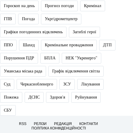
Гороскоп на день
Прогноз погоди
Кримінал
ГПВ
Погода
Укргідрометцентр
Графіки погодинних відключень
Загиблі герої
ППО
Шахед
Кримінальне провадження
ДТП
Порушення ПДР
БПЛА
НЕК "Укренерго"
Уманська міська рада
Графік відключення світла
Суд
Черкасиобленерго
ЗСУ
Лікування
Пожежа
ДСНС
Здоров'я
Руйнування
СБУ
RSS
РЕЛІЗИ
РЕДАКЦІЯ
КОНТАКТИ
ПОЛІТИКА КОНФІДЕНЦІЙНОСТІ