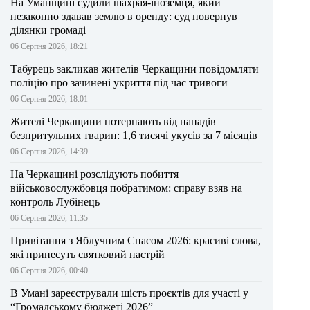
На Уманщині судили шахрая-іноземця, який
незаконно здавав землю в оренду: суд повернув
ділянки громаді
06 Серпня 2026, 18:21
Табурець закликав жителів Черкащини повідомляти
поліцію про зачинені укриття під час тривоги
06 Серпня 2026, 18:01
Жителі Черкащини потерпають від нападів
безпритульних тварин: 1,6 тисячі укусів за 7 місяців
06 Серпня 2026, 14:39
На Черкащині розслідують побиття
військовослужбовця побратимом: справу взяв на
контроль Лубінець
06 Серпня 2026, 11:35
Привітання з Яблучним Спасом 2026: красиві слова,
які принесуть святковий настрій
06 Серпня 2026, 00:40
В Умані зареєстрували шість проєктів для участі у
“Громадському бюджеті 2026”