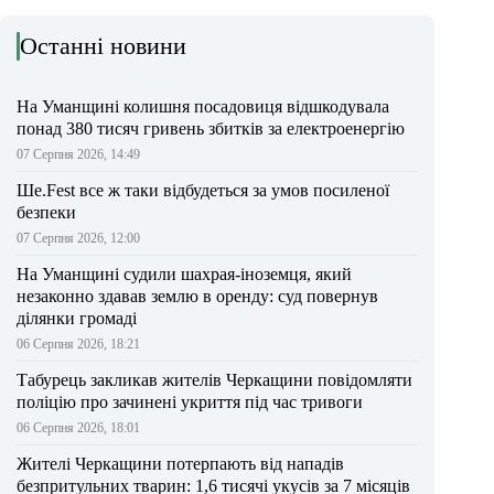
Останні новини
На Уманщині колишня посадовиця відшкодувала
понад 380 тисяч гривень збитків за електроенергію
07 Серпня 2026, 14:49
Ше.Fest все ж таки відбудеться за умов посиленої
безпеки
07 Серпня 2026, 12:00
На Уманщині судили шахрая-іноземця, який
незаконно здавав землю в оренду: суд повернув
ділянки громаді
06 Серпня 2026, 18:21
Табурець закликав жителів Черкащини повідомляти
поліцію про зачинені укриття під час тривоги
06 Серпня 2026, 18:01
Жителі Черкащини потерпають від нападів
безпритульних тварин: 1,6 тисячі укусів за 7 місяців