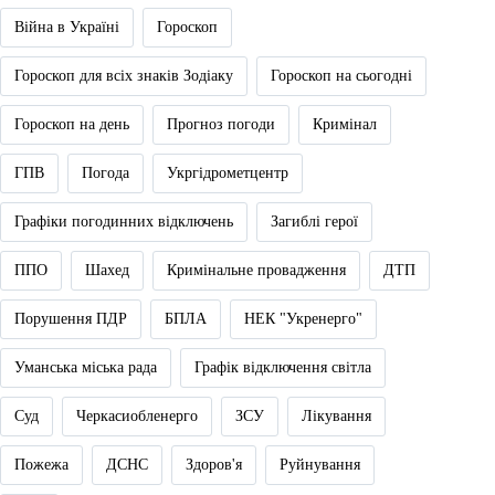
Війна в Україні
Гороскоп
Гороскоп для всіх знаків Зодіаку
Гороскоп на сьогодні
Гороскоп на день
Прогноз погоди
Кримінал
ГПВ
Погода
Укргідрометцентр
Графіки погодинних відключень
Загиблі герої
ППО
Шахед
Кримінальне провадження
ДТП
Порушення ПДР
БПЛА
НЕК "Укренерго"
Уманська міська рада
Графік відключення світла
Суд
Черкасиобленерго
ЗСУ
Лікування
Пожежа
ДСНС
Здоров'я
Руйнування