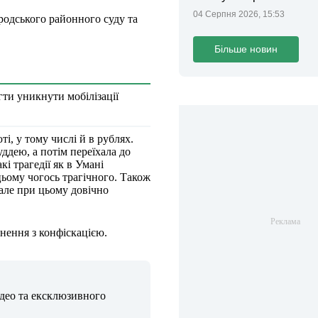
04 Серпня 2026, 15:53
родського районного суду та
Більше новин
ти уникнути мобілізації
і, у тому числі й в рублях.
ддею, а потім переїхала до
і трагедії як в Умані
 цьому чогось трагічного. Також
 але при цьому довічно
знення з конфіскацією.
ідео та ексклюзивного