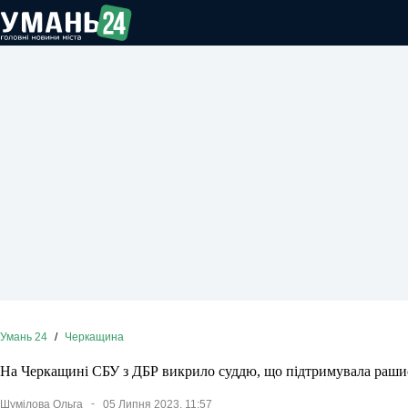
Перейти
до
вмісту
Умань 24
/
Черкащина
На Черкащині СБУ з ДБР викрило суддю, що підтримувала раши
Шумілова Ольга
05 Липня 2023, 11:57