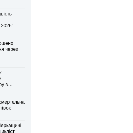
шість
 2026”
лошено
я через
к
и
ру в
смертельна
тівок
Черкащині
оцикліст