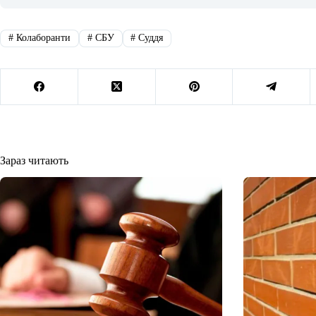
#
Колаборанти
#
СБУ
#
Суддя
Зараз читають