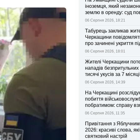
іноземця, який незакон
землю в оренду: суд п
ділянки громаді
06 Серпня 2026, 18:21
Табурець закликав жит
Черкащини повідомляти
про зачинені укриття пі
тривоги
06 Серпня 2026, 18:01
Жителі Черкащини поте
нападів безпритульних 
тисячі укусів за 7 місяц
06 Серпня 2026, 14:39
На Черкащині розсліду
побиття військовослуж
побратимом: справу вз
контроль Лубінець
06 Серпня 2026, 11:35
Привітання з Яблучни
2026: красиві слова, як
святковий настрій