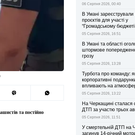
06 Серпня 2026, 00:40
В Умані зареєстрували 
проєктів для участі у
“Громадському бюджеті
05 Серпня 2026, 16:51
В Умані та області ого
штормове попередженн
грозу
05 Серпня 2026, 13:28
Турбота про команду: я
в
корпоративні подарунк
впливають на атмосфе
колективі
05 Серпня 2026, 13:22
На Черкащині сталася 
ДТП за участю трьох ав
ашистів та постійно
05 Серпня 2026, 11:51
У смертельній ДТП на 
загинув 14-річний мот