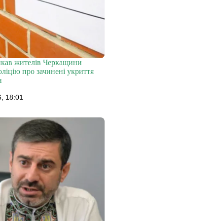
икав жителів Черкащини
ліцію про зачинені укриття
и
, 18:01