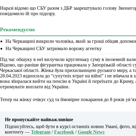
Наразі відомо що СБУ разом з ДБР заарештувало голову Звениго
повідомило їй про підозру.
Рекомендуємо
На Черкащині викрили чоловіка, який за гроші обіцяв допомог
На Черкащині СБУ затримало ворожу агентку
Під час обшуку в неї вилучили кругленьку суму в іноземній валют
Відомо, що раніше фігурантка працювала у Запорізькій області су
Черкаської області. Жінка була прихильницею руського миру, а так
28.04.2023 відносила до “супутніх втрат на війні” і не вбачала в
вона збиралася вийти на пенсію в Україні й переїхати до Криму,
отримувати виплати від України.
Тепер на жінку очікує суд та ймовірне покарання до 8 років ув’я
Не пропускайте найважливіше
Підписуйтесь, щоб бути в курсі останніх новин Умані, фото, в
контенту —
Telegram
/
Facebook
/
Google News