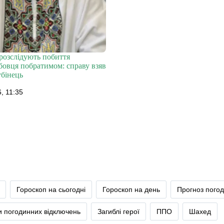
розслідують побиття
бовця побратимом: справу взяв
убінець
, 11:35
Гороскоп на сьогодні
Гороскоп на день
Прогноз пого
и погодинних відключень
Загиблі герої
ППО
Шахед