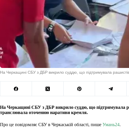
На Черкащині СБУ з ДБР викрило суддю, що підтримувала рашисті
На Черкащині СБУ з ДБР викрило суддю, що підтримувала р
транслювала оточенню наративи кремля.
Про це повідомляє СБУ в Черкаській області, пише
Умань24
.