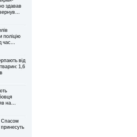
но здавав
овернув
елів
 поліцію
д час
рпають від
тварин: 1,6
ів
ють
бовця
яв на
м Спасом
і принесуть