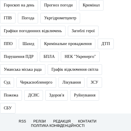
Гороскоп на день
Прогноз погоди
Кримінал
ГПВ
Погода
Укргідрометцентр
Графіки погодинних відключень
Загиблі герої
ППО
Шахед
Кримінальне провадження
ДТП
Порушення ПДР
БПЛА
НЕК "Укренерго"
Уманська міська рада
Графік відключення світла
Суд
Черкасиобленерго
Лікування
ЗСУ
Пожежа
ДСНС
Здоров'я
Руйнування
СБУ
RSS
РЕЛІЗИ
РЕДАКЦІЯ
КОНТАКТИ
ПОЛІТИКА КОНФІДЕНЦІЙНОСТІ