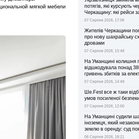
потягів, які курсують че
кциональной мягкой мебели
Черкащину: які рейси 
зміни
07 Серпня 2026, 17:06
Жителів Черкащини по
про нову шахрайську с
дровами
07 Серпня 2026, 15:48
На Уманщині колишня 
відшкодувала понад 38
гривень збитків за еле
07 Серпня 2026, 14:49
Ше.Fest все ж таки відб
умов посиленої безпек
07 Серпня 2026, 12:00
На Уманщині судили ш
іноземця, який незакон
землю в оренду: суд п
ділянки громаді
06 Серпня 2026, 18:21