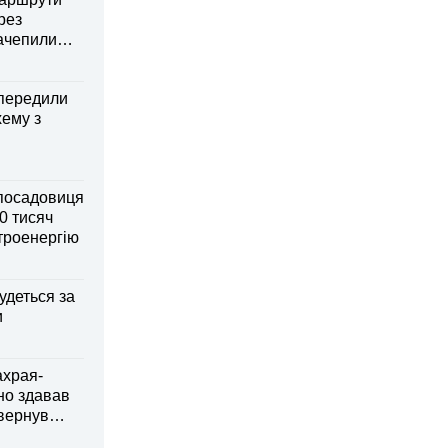
рез
зачепили
передили
хему з
посадовиця
0 тисяч
ктроенергію
удеться за
и
ахрая-
но здавав
овернув