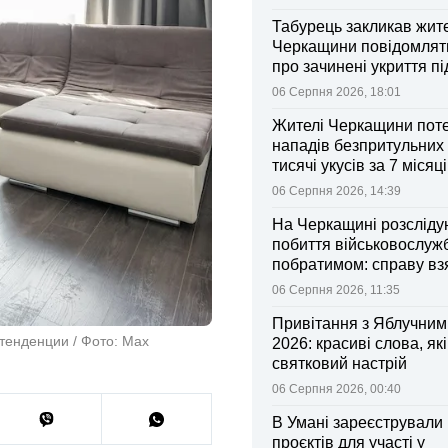
Табурець закликав жит
Черкащини повідомляти
про зачинені укриття пі
тривоги
06 Серпня 2026, 18:01
Жителі Черкащини поте
нападів безпритульних 
тисячі укусів за 7 місяц
06 Серпня 2026, 14:39
На Черкащині розсліду
побиття військовослуж
побратимом: справу вз
контроль Лубінець
06 Серпня 2026, 11:35
Привітання з Яблучни
тенденции / Фото: Max
2026: красиві слова, як
святковий настрій
06 Серпня 2026, 00:40
В Умані зареєстрували 
проєктів для участі у