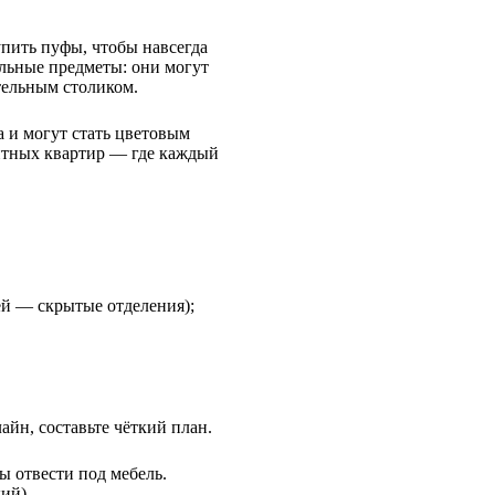
упить пуфы, чтобы навсегда
льные предметы: они могут
ительным столиком.
а и могут стать цветовым
ритных квартир — где каждый
ей — скрытые отделения);
айн, составьте чёткий план.
ы отвести под мебель.
ий).