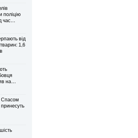
елів
 поліцію
д час
рпають від
тварин: 1,6
ів
ють
бовця
яв на
м Спасом
і принесуть
шість