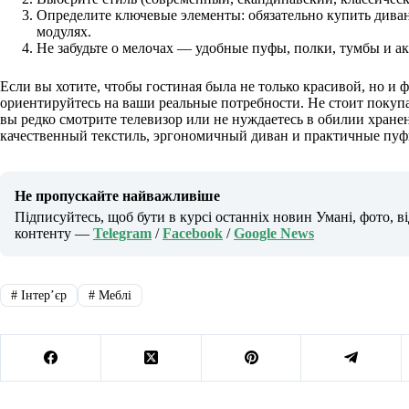
Определите ключевые элементы: обязательно купить дива
модулях.
Не забудьте о мелочах — удобные пуфы, полки, тумбы и ак
Если вы хотите, чтобы гостиная была не только красивой, но 
ориентируйтесь на ваши реальные потребности. Не стоит покупа
вы редко смотрите телевизор или не нуждаетесь в обилии хране
качественный текстиль, эргономичный диван и практичные пуф
Не пропускайте найважливіше
Підписуйтесь, щоб бути в курсі останніх новин Умані, фото, в
контенту —
Telegram
/
Facebook
/
Google News
#
Інтерʼєр
#
Меблі