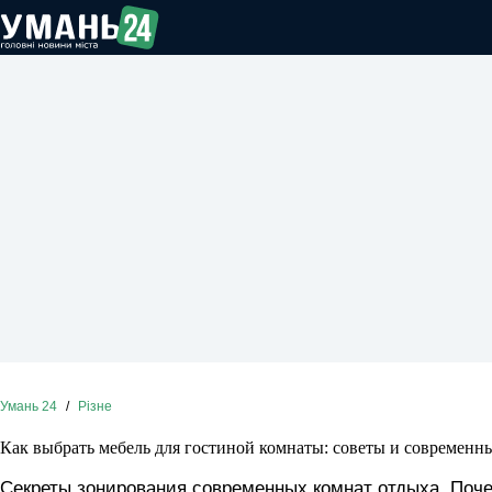
Перейти
до
вмісту
Умань 24
/
Різне
Как выбрать мебель для гостиной комнаты: советы и современн
Секреты зонирования современных комнат отдыха. Поч