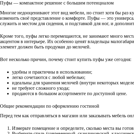
Пуфы — компактное решение с большим потенциалом
Многие недооценивают этот вид мебели, но стоит хотя бы раз к
изменить своё представление о комфорте. Пуфы — это универса
служить и местом для сидения, и подставкой для ног, и дополн
Кроме того, пуфы легко перемещаются, не занимают много мест
акцентом в интерьере. Их особенно ценят владельцы малогаба
элемент должен быть продуман до мелочей.
Вот несколько причин, почему стоит купить пуфы уже сегодня:
удобны и практичны в использовании;
легко сочетаются с любой мебелью;
идеальны для хранения мелочей (внутри некоторых модел
не требуют сложного ухода;
продаются в большом ассортименте по доступной цене.
Общие рекомендации по оформлению гостиной
Перед тем как отправляться в магазин или заказывать мебель онл
Измерьте помещение и определите, сколько места вы готов
Выберите стиль (современный, скандинавский, классическ