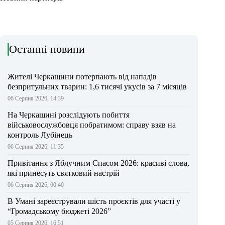
Останні новини
Жителі Черкащини потерпають від нападів
безпритульних тварин: 1,6 тисячі укусів за 7 місяців
06 Серпня 2026, 14:39
На Черкащині розслідують побиття
військовослужбовця побратимом: справу взяв на
контроль Лубінець
06 Серпня 2026, 11:35
Привітання з Яблучним Спасом 2026: красиві слова,
які принесуть святковий настрій
06 Серпня 2026, 00:40
В Умані зареєстрували шість проєктів для участі у
“Громадському бюджеті 2026”
05 Серпня 2026, 16:51