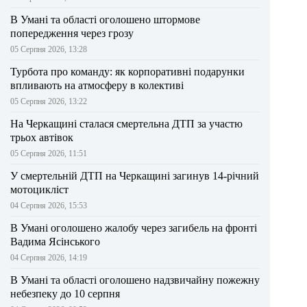
В Умані та області оголошено штормове
попередження через грозу
05 Серпня 2026, 13:28
Турбота про команду: як корпоративні подарунки
впливають на атмосферу в колективі
05 Серпня 2026, 13:22
На Черкащині сталася смертельна ДТП за участю
трьох автівок
05 Серпня 2026, 11:51
У смертельній ДТП на Черкащині загинув 14-річний
мотоцикліст
04 Серпня 2026, 15:53
В Умані оголошено жалобу через загибель на фронті
Вадима Ясінського
04 Серпня 2026, 14:19
В Умані та області оголошено надзвичайну пожежну
небезпеку до 10 серпня