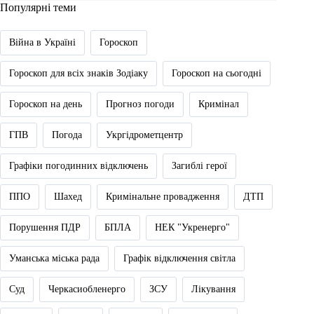
Популярні теми
Війна в Україні
Гороскоп
Гороскоп для всіх знаків Зодіаку
Гороскоп на сьогодні
Гороскоп на день
Прогноз погоди
Кримінал
ГПВ
Погода
Укргідрометцентр
Графіки погодинних відключень
Загиблі герої
ППО
Шахед
Кримінальне провадження
ДТП
Порушення ПДР
БПЛА
НЕК "Укренерго"
Уманська міська рада
Графік відключення світла
Суд
Черкасиобленерго
ЗСУ
Лікування