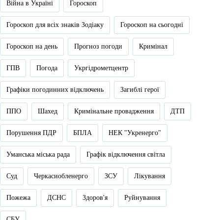
Війна в Україні
Гороскоп
Гороскоп для всіх знаків Зодіаку
Гороскоп на сьогодні
Гороскоп на день
Прогноз погоди
Кримінал
ГПВ
Погода
Укргідрометцентр
Графіки погодинних відключень
Загиблі герої
ППО
Шахед
Кримінальне провадження
ДТП
Порушення ПДР
БПЛА
НЕК "Укренерго"
Уманська міська рада
Графік відключення світла
Суд
Черкасиобленерго
ЗСУ
Лікування
Пожежа
ДСНС
Здоров'я
Руйнування
СБУ