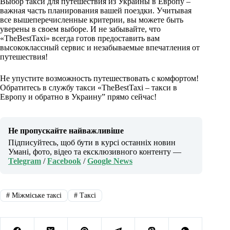
Выбор такси для путешествия из Украины в Европу –
важная часть планирования вашей поездки. Учитывая
все вышеперечисленные критерии, вы можете быть
уверены в своем выборе. И не забывайте, что
«TheBestTaxi» всегда готов предоставить вам
высококлассный сервис и незабываемые впечатления от
путешествия!
Не упустите возможность путешествовать с комфортом!
Обратитесь в службу такси «TheBestTaxi – такси в
Европу и обратно в Украину” прямо сейчас!
Не пропускайте найважливіше
Підписуйтесь, щоб бути в курсі останніх новин
Умані, фото, відео та ексклюзивного контенту —
Telegram
/
Facebook
/
Google News
#
Міжміське таксі
#
Таксі