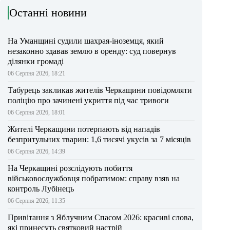
Останні новини
На Уманщині судили шахрая-іноземця, який
незаконно здавав землю в оренду: суд повернув
ділянки громаді
06 Серпня 2026, 18:21
Табурець закликав жителів Черкащини повідомляти
поліцію про зачинені укриття під час тривоги
06 Серпня 2026, 18:01
Жителі Черкащини потерпають від нападів
безпритульних тварин: 1,6 тисячі укусів за 7 місяців
06 Серпня 2026, 14:39
На Черкащині розслідують побиття
військовослужбовця побратимом: справу взяв на
контроль Лубінець
06 Серпня 2026, 11:35
Привітання з Яблучним Спасом 2026: красиві слова,
які принесуть святковий настрій