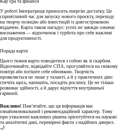
Кар’єра та фінанси
У роботі Імператриця приносить енергію достатку. Це
сприятливий час для запуску нового проєкту, переходу
на творчу позицію або інвестицій із довгостроковою
віддачею. Карта також нагадує: успіх не завжди означає
виснаження — відпочинок і турбота про себе важливі
для продуктивності.
Порада карти
Цього тижня варто поводитися з собою як зі скарбом.
Відпочивайте, відвідайте СПА, прогуляйтеся на свіжому
повітрі або потіште себе обновкою. Творчість
проявляється не лише у таланті, а й у практичних діях:
спечіть щось, напишіть, посадіть рослину. Це не тільки
розвиває здібності, а й дарує відчуття внутрішньої
гармонії.
Важливо!
Пам’ятайте, що ця інформація має
ознайомлювальний і рекомендаційний характер. Тому
при ухваленні важливих рішень орієнтуйтеся на наукові
та аналітичні дані, перевірені факти з надійних джерел.
🌙