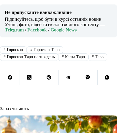
Не пропускайте найважливіше
Підписуйтесь, щоб бути в курсі останніх новин
Умані, фото, відео та ексклюзивного контенту —
Telegram
/
Facebook
/
Google News
#
Гороскоп
#
Гороскоп Таро
#
Гороскоп Таро на тиждень
#
Карта Таро
#
Таро
Зараз читають