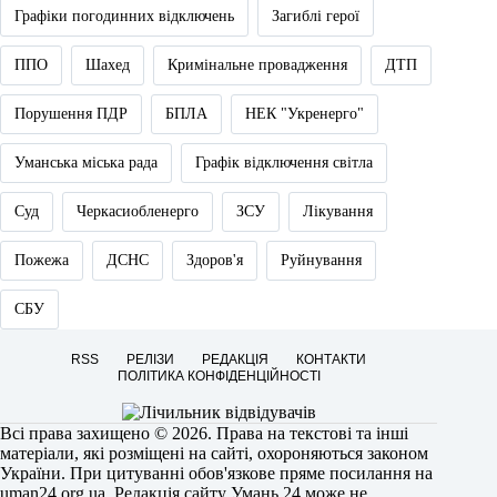
Графіки погодинних відключень
Загиблі герої
ППО
Шахед
Кримінальне провадження
ДТП
Порушення ПДР
БПЛА
НЕК "Укренерго"
Уманська міська рада
Графік відключення світла
Суд
Черкасиобленерго
ЗСУ
Лікування
Пожежа
ДСНС
Здоров'я
Руйнування
СБУ
RSS
РЕЛІЗИ
РЕДАКЦІЯ
КОНТАКТИ
ПОЛІТИКА КОНФІДЕНЦІЙНОСТІ
Всі права захищено © 2026. Права на текстові та інші
матеріали, які розміщені на сайті, охороняються законом
України. При цитуванні обов'язкове пряме посилання на
uman24.org.ua
. Редакція сайту Умань 24 може не