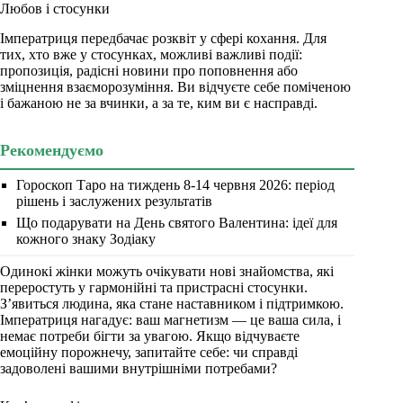
Любов і стосунки
Імператриця передбачає розквіт у сфері кохання. Для
тих, хто вже у стосунках, можливі важливі події:
пропозиція, радісні новини про поповнення або
зміцнення взаєморозуміння. Ви відчуєте себе поміченою
і бажаною не за вчинки, а за те, ким ви є насправді.
Рекомендуємо
Гороскоп Таро на тиждень 8-14 червня 2026: період
рішень і заслужених результатів
Що подарувати на День святого Валентина: ідеї для
кожного знаку Зодіаку
Одинокі жінки можуть очікувати нові знайомства, які
переростуть у гармонійні та пристрасні стосунки.
З’явиться людина, яка стане наставником і підтримкою.
Імператриця нагадує: ваш магнетизм — це ваша сила, і
немає потреби бігти за увагою. Якщо відчуваєте
емоційну порожнечу, запитайте себе: чи справді
задоволені вашими внутрішніми потребами?