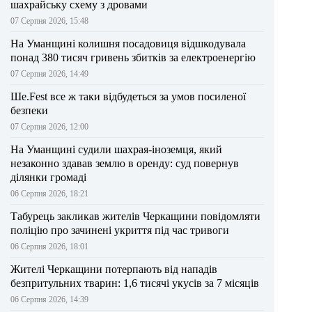
шахрайську схему з дровами
07 Серпня 2026, 15:48
На Уманщині колишня посадовиця відшкодувала
понад 380 тисяч гривень збитків за електроенергію
07 Серпня 2026, 14:49
Ше.Fest все ж таки відбудеться за умов посиленої
безпеки
07 Серпня 2026, 12:00
На Уманщині судили шахрая-іноземця, який
незаконно здавав землю в оренду: суд повернув
ділянки громаді
06 Серпня 2026, 18:21
Табурець закликав жителів Черкащини повідомляти
поліцію про зачинені укриття під час тривоги
06 Серпня 2026, 18:01
Жителі Черкащини потерпають від нападів
безпритульних тварин: 1,6 тисячі укусів за 7 місяців
06 Серпня 2026, 14:39