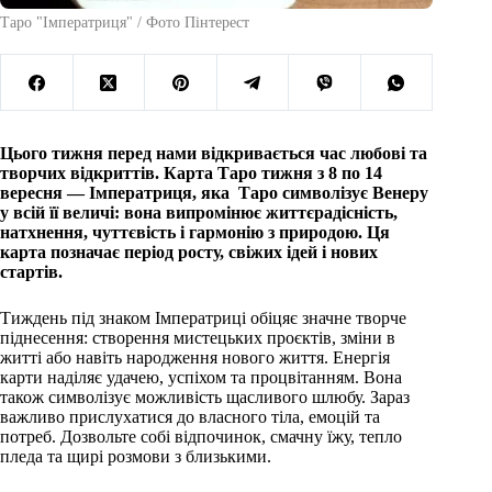
Таро "Імператриця" / Фото Пінтерест
Цього тижня перед нами відкривається час любові та
творчих відкриттів. Карта Таро тижня з 8 по 14
вересня — Імператриця, яка Таро символізує Венеру
у всій її величі: вона випромінює життєрадісність,
натхнення, чуттєвість і гармонію з природою. Ця
карта позначає період росту, свіжих ідей і нових
стартів.
Тиждень під знаком Імператриці обіцяє значне творче
піднесення: створення мистецьких проєктів, зміни в
житті або навіть народження нового життя. Енергія
карти наділяє удачею, успіхом та процвітанням. Вона
також символізує можливість щасливого шлюбу. Зараз
важливо прислухатися до власного тіла, емоцій та
потреб. Дозвольте собі відпочинок, смачну їжу, тепло
пледа та щирі розмови з близькими.