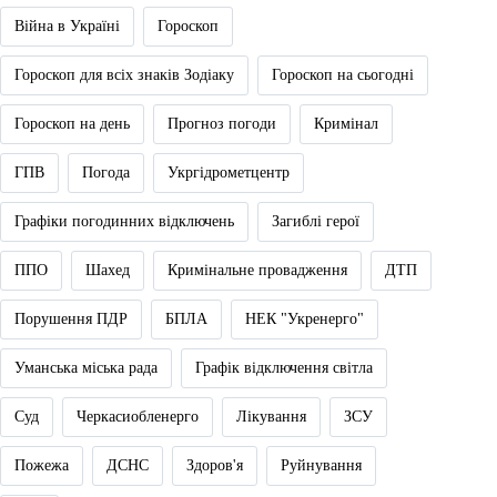
Війна в Україні
Гороскоп
Гороскоп для всіх знаків Зодіаку
Гороскоп на сьогодні
Гороскоп на день
Прогноз погоди
Кримінал
ГПВ
Погода
Укргідрометцентр
Графіки погодинних відключень
Загиблі герої
ППО
Шахед
Кримінальне провадження
ДТП
Порушення ПДР
БПЛА
НЕК "Укренерго"
Уманська міська рада
Графік відключення світла
Суд
Черкасиобленерго
Лікування
ЗСУ
Пожежа
ДСНС
Здоров'я
Руйнування