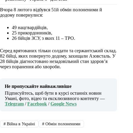
Вчора 8 лютого відбувся 51й обмін полоненими й
додому повернулися:
49 нацгвардійців,
25 прикордонників,
26 бійців ЗСУ, з яких 11 – ТРО.
Серед врятованих тільки солдати та сержантський склад.
82 бійці, яких повернуто додому, захищали Азовсталь. У
28 бійців діагностовано незадовільний стан здоров’я
через поранення або хвороби.
Не пропускайте найважливіше
Підписуйтесь, щоб бути в курсі останніх новин
Умані, фото, відео та ексклюзивного контенту —
Telegram
/
Facebook
/
Google News
#
Війна в Україні
#
Обмін полоненими