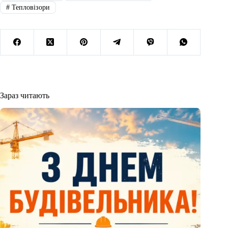
#
Тепловізори
Зараз читають