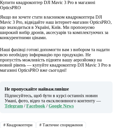
Купити квадрокоптер DJI Mavic 3 Pro в магазині
OpticsPRO
Якщо ви хочете стати власником квадрокоптера DJI
Mavic 3 Pro, відвідайте наш інтернет-магазин OpticsPRO,
що знаходиться в Україні, Київ. Ми пропонуємо
широкий вибір дронів, аксесуарів та комплектуючих за
конкурентними цінами.
Наші фахівці готові допомогти вам з вибором та надати
всю необхідну інформацію про продукцію. Не
пропустіть можливість підняти вашу аерозйомку на
новий рівень — купуйте квадрокоптер DJI Mavic 3 Pro в
магазині OpticsPRO вже сьогодні!
Не пропускайте найважливіше
Підписуйтесь, щоб бути в курсі останніх новин
Умані, фото, відео та ексклюзивного контенту —
Telegram
/
Facebook
/
Google News
#
Квадрокоптери
#
Тактичне спорядження