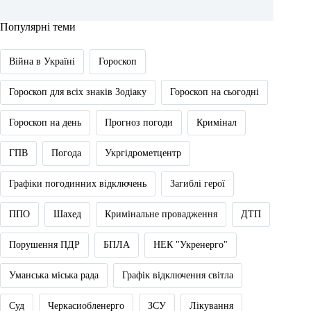
Популярні теми
Війна в Україні
Гороскоп
Гороскоп для всіх знаків Зодіаку
Гороскоп на сьогодні
Гороскоп на день
Прогноз погоди
Кримінал
ГПВ
Погода
Укргідрометцентр
Графіки погодинних відключень
Загиблі герої
ППО
Шахед
Кримінальне провадження
ДТП
Порушення ПДР
БПЛА
НЕК "Укренерго"
Уманська міська рада
Графік відключення світла
Суд
Черкасиобленерго
ЗСУ
Лікування