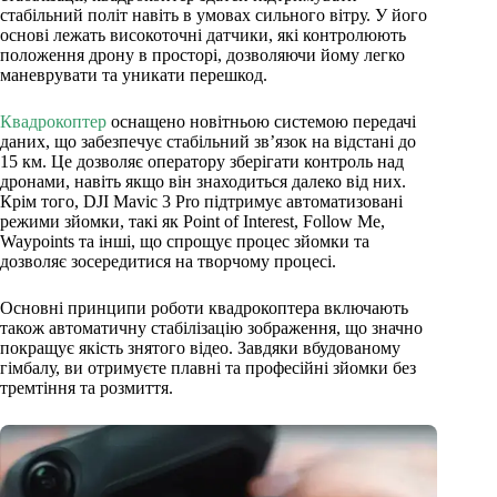
стабільний політ навіть в умовах сильного вітру. У його
основі лежать високоточні датчики, які контролюють
положення дрону в просторі, дозволяючи йому легко
маневрувати та уникати перешкод.
Квадрокоптер
оснащено новітньою системою передачі
даних, що забезпечує стабільний зв’язок на відстані до
15 км. Це дозволяє оператору зберігати контроль над
дронами, навіть якщо він знаходиться далеко від них.
Крім того, DJI Mavic 3 Pro підтримує автоматизовані
режими зйомки, такі як Point of Interest, Follow Me,
Waypoints та інші, що спрощує процес зйомки та
дозволяє зосередитися на творчому процесі.
Основні принципи роботи квадрокоптера включають
також автоматичну стабілізацію зображення, що значно
покращує якість знятого відео. Завдяки вбудованому
гімбалу, ви отримуєте плавні та професійні зйомки без
тремтіння та розмиття.