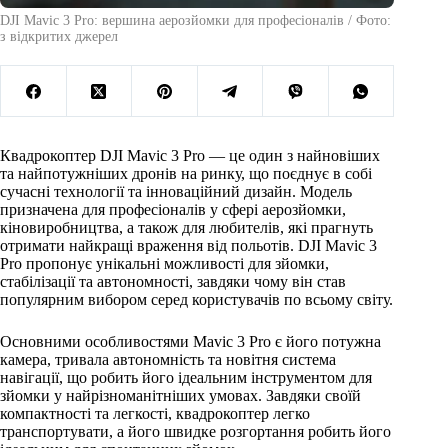
DJI Mavic 3 Pro: вершина аерозйомки для професіоналів / Фото:
з відкритих джерел
Квадрокоптер DJI Mavic 3 Pro — це один з найновіших
та найпотужніших дронів на ринку, що поєднує в собі
сучасні технології та інноваційний дизайн. Модель
призначена для професіоналів у сфері аерозйомки,
кіновиробництва, а також для любителів, які прагнуть
отримати найкращі враження від польотів. DJI Mavic 3
Pro пропонує унікальні можливості для зйомки,
стабілізації та автономності, завдяки чому він став
популярним вибором серед користувачів по всьому світу.
Основними особливостями Mavic 3 Pro є його потужна
камера, тривала автономність та новітня система
навігації, що робить його ідеальним інструментом для
зйомки у найрізноманітніших умовах. Завдяки своїй
компактності та легкості, квадрокоптер легко
транспортувати, а його швидке розгортання робить його