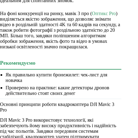
ідеальним для спонтанних зйомок.
На фоні конкуренції на ринку, мавік 3 про (
Оптикс Pro
)
виділяється якістю зображення, що дозволяє знімати
відео в роздільній здатності 4K та 60 кадрів на секунду, а
також робити фотографії з роздільною здатністю до 20
МП. Більш того, завдяки поліпшеним алгоритмам
обробки зображення, якість фото та відео в умовах
низької освітленості значно покращилася.
Рекомендуємо
Як правильно купити бронежилет: чек-лист для
новачка
Проверено на практике: какие детекторы дронов
действительно стоят своих денег
Основні принципи роботи квадрокоптера DJI Mavic 3
Pro
DJI Mavic 3 Pro використовує технології, які
забезпечують йому високу продуктивність і надійність
під час польотів. Завдяки передовим системам
стабілізації, квадрокоптер здатен підтримувати