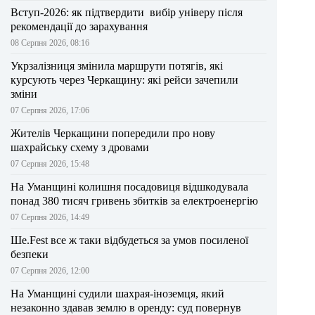
Вступ-2026: як підтвердити вибір універу після
рекомендації до зарахування
08 Серпня 2026, 08:16
Укрзалізниця змінила маршрути потягів, які
курсують через Черкащину: які рейси зачепили
зміни
07 Серпня 2026, 17:06
Жителів Черкащини попередили про нову
шахрайську схему з дровами
07 Серпня 2026, 15:48
На Уманщині колишня посадовиця відшкодувала
понад 380 тисяч гривень збитків за електроенергію
07 Серпня 2026, 14:49
Ше.Fest все ж таки відбудеться за умов посиленої
безпеки
07 Серпня 2026, 12:00
На Уманщині судили шахрая-іноземця, який
незаконно здавав землю в оренду: суд повернув