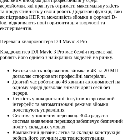
ідеальним вибором для професіоналів у сфері
аерозйомки, які прагнуть отримати максимальну якість
та продуктивність у своїй роботі. Додаткові функції, такі
як підтримка HDR та можливість зйомки в форматі D-
log, відкривають нові горизонти для творчості та
експериментів.
Переваги квадрокоптера DJI Mavic 3 Pro
Квадрокоптер DJI Mavic 3 Pro має безліч переваг, які
роблять його однією з найкращих моделей на ринку.
Висока якість зображення: зйомка в 4K та 20 МП
дозволяє створювати професійні матеріали.
Довгий час роботи: до 46 хвилин автономності на
одному заряді дозволяє знімати довгі сесії без
перерв.
Легкість у використанні: інтуїтивно зрозумілий
інтерфейс та автоматизовані режими зйомки
полегшують управління.
Система уникнення перешкод: 360-градусна
система виявлення перешкод забезпечує безпечний
політ у складних умовах.
Компактний дизайн: легка та складна конструкція
робить його зручним для транспортування.