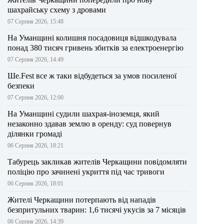
шахрайську схему з дровами
07 Серпня 2026, 15:48
На Уманщині колишня посадовиця відшкодувала
понад 380 тисяч гривень збитків за електроенергію
07 Серпня 2026, 14:49
Ше.Fest все ж таки відбудеться за умов посиленої
безпеки
07 Серпня 2026, 12:00
На Уманщині судили шахрая-іноземця, який
незаконно здавав землю в оренду: суд повернув
ділянки громаді
06 Серпня 2026, 18:21
Табурець закликав жителів Черкащини повідомляти
поліцію про зачинені укриття під час тривоги
06 Серпня 2026, 18:01
Жителі Черкащини потерпають від нападів
безпритульних тварин: 1,6 тисячі укусів за 7 місяців
06 Серпня 2026, 14:39