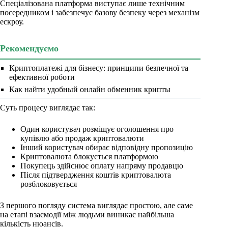
Спеціалізована платформа виступає лише технічним
посередником і забезпечує базову безпеку через механізм
ескроу.
Рекомендуємо
Криптоплатежі для бізнесу: принципи безпечної та
ефективної роботи
Как найти удобный онлайн обменник крипты
Суть процесу виглядає так:
Один користувач розміщує оголошення про
купівлю або продаж криптовалюти
Інший користувач обирає відповідну пропозицію
Криптовалюта блокується платформою
Покупець здійснює оплату напряму продавцю
Після підтвердження коштів криптовалюта
розблоковується
З першого погляду система виглядає простою, але саме
на етапі взаємодії між людьми виникає найбільша
кількість нюансів.