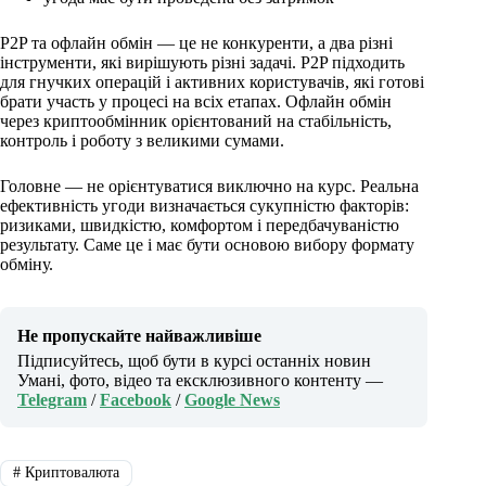
P2P та офлайн обмін — це не конкуренти, а два різні
інструменти, які вирішують різні задачі. P2P підходить
для гнучких операцій і активних користувачів, які готові
брати участь у процесі на всіх етапах. Офлайн обмін
через криптообмінник орієнтований на стабільність,
контроль і роботу з великими сумами.
Головне — не орієнтуватися виключно на курс. Реальна
ефективність угоди визначається сукупністю факторів:
ризиками, швидкістю, комфортом і передбачуваністю
результату. Саме це і має бути основою вибору формату
обміну.
Не пропускайте найважливіше
Підписуйтесь, щоб бути в курсі останніх новин
Умані, фото, відео та ексклюзивного контенту —
Telegram
/
Facebook
/
Google News
#
Криптовалюта