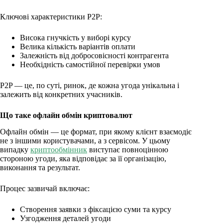
Ключові характеристики P2P:
Висока гнучкість у виборі курсу
Велика кількість варіантів оплати
Залежність від добросовісності контрагента
Необхідність самостійної перевірки умов
P2P — це, по суті, ринок, де кожна угода унікальна і
залежить від конкретних учасників.
Що таке офлайн обмін криптовалют
Офлайн обмін — це формат, при якому клієнт взаємодіє
не з іншими користувачами, а з сервісом. У цьому
випадку
криптообмінник
виступає повноцінною
стороною угоди, яка відповідає за її організацію,
виконання та результат.
Процес зазвичай включає:
Створення заявки з фіксацією суми та курсу
Узгодження деталей угоди