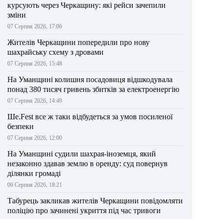
курсують через Черкащину: які рейси зачепили
зміни
07 Серпня 2026, 17:06
Жителів Черкащини попередили про нову
шахрайську схему з дровами
07 Серпня 2026, 15:48
На Уманщині колишня посадовиця відшкодувала
понад 380 тисяч гривень збитків за електроенергію
07 Серпня 2026, 14:49
Ше.Fest все ж таки відбудеться за умов посиленої
безпеки
07 Серпня 2026, 12:00
На Уманщині судили шахрая-іноземця, який
незаконно здавав землю в оренду: суд повернув
ділянки громаді
06 Серпня 2026, 18:21
Табурець закликав жителів Черкащини повідомляти
поліцію про зачинені укриття під час тривоги