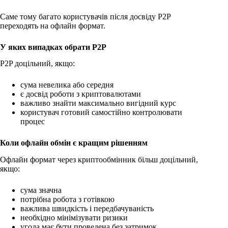
Саме тому багато користувачів після досвіду P2P
переходять на офлайн формат.
У яких випадках обрати P2P
P2P доцільний, якщо:
сума невелика або середня
є досвід роботи з криптовалютами
важливо знайти максимально вигідний курс
користувач готовий самостійно контролювати
процес
Коли офлайн обмін є кращим рішенням
Офлайн формат через криптообмінник більш доцільний,
якщо:
сума значна
потрібна робота з готівкою
важлива швидкість і передбачуваність
необхідно мінімізувати ризики
угода має бути проведена без затримок