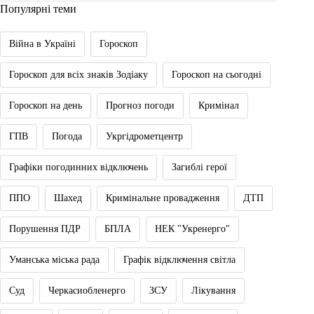
Популярні теми
Війна в Україні
Гороскоп
Гороскоп для всіх знаків Зодіаку
Гороскоп на сьогодні
Гороскоп на день
Прогноз погоди
Кримінал
ГПВ
Погода
Укргідрометцентр
Графіки погодинних відключень
Загиблі герої
ППО
Шахед
Кримінальне провадження
ДТП
Порушення ПДР
БПЛА
НЕК "Укренерго"
Уманська міська рада
Графік відключення світла
Суд
Черкасиобленерго
ЗСУ
Лікування