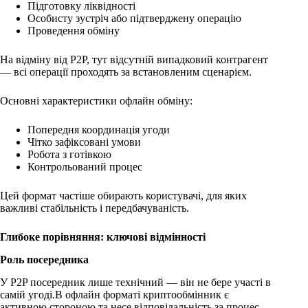
Підготовку ліквідності
Особисту зустріч або підтверджену операцію
Проведення обміну
На відміну від P2P, тут відсутній випадковий контрагент
— всі операції проходять за встановленим сценарієм.
Основні характеристики офлайн обміну:
Попередня координація угоди
Чітко зафіксовані умови
Робота з готівкою
Контрольований процес
Цей формат частіше обирають користувачі, для яких
важливі стабільність і передбачуваність.
Глибоке порівняння: ключові відмінності
Роль посередника
У P2P посередник лише технічний — він не бере участі в
самій угоді.В офлайн форматі криптообмінник є
активною стороною та несе відповідальність за процес.