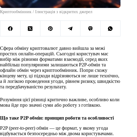
Криптообмінник / Ілюстрація з відкритих джерел
Сфера обміну криптовалют давно вийшла за межі
простих онлайн-операцій. Сьогодні користувач має
вибір між різними форматами взаємодії, серед яких
найбільш популярними залишаються P2P-обмін та
офлайн обмін через криптообмінник. Попри схожу
кінцеву мету, ці підходи відрізняються не лише технічно,
а й логікою проведення угоди, рівнем ризику, швидкістю
та передбачуваністю результату.
Розуміння цієї різниці критично важливе, особливо коли
мова йде про значні суми або роботу з готівкою.
Що таке P2P обмін: принцип роботи та особливості
P2P (peer-to-peer) обмін — це формат, у якому угода
відбувається безпосередньо між двома користувачами.