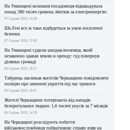
На Уманщині колишня посадовиця відшкодувала
понад 380 тисяч гривень збитків за електроенергію
07 Серпня 2026, 14:49
Ше.Fest все ж таки відбудеться за умов посиленої
безпеки
07 Серпня 2026, 12:00
На Уманщині судили шахрая-іноземця, який
незаконно здавав землю в оренду: суд повернув
ділянки громаді
06 Серпня 2026, 18:21
Табурець закликав жителів Черкащини повідомляти
поліцію про зачинені укриття під час тривоги
06 Серпня 2026, 18:01
Жителі Черкащини потерпають від нападів
безпритульних тварин: 1,6 тисячі укусів за 7 місяців
06 Серпня 2026, 14:39
На Черкащині розслідують побиття
військовослужбовця побратимом: справу взяв на