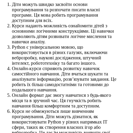
Діти можуть швидко засвоїти основи
програмування та розпочати писати власні
програми. Ця мова робить програмування
доступним для всіх.
Курси надають можливість ознайомити дітей з
основними логічними конструкціями. Ці навички
дозволяють дітям розвивати логічне мислення та
навички аналізу.
Python є універсальною мовою, що
використовується в різних галузях, включаючи
веброзробку, наукові дослідження, штучний
інтелект, робототехніку та багато іншого.
Онлайн-курси сприяють розвитку навичок
самостійного навчання. Діти вчаться шукати та
аналізувати інформацію, розв’язувати завдання. Це
робить їх більш самодостатніми та готовими до
подальшого навчання.
Онлайн формат дає змогу навчатися з будь-якого
місця та в зручний час. Ця гнучкість робить
навчання більш комфортним та доступним.
Курси не обмежуються лише вивченням
програмування. Діти можуть дізнатися, як
використовувати Python у різних напрямках ІТ
сфери, таких як створення власних ігор або
веброзробка. Це дає їм можливість виявити свої