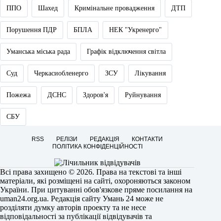
ППО
Шахед
Кримінальне провадження
ДТП
Порушення ПДР
БПЛА
НЕК "Укренерго"
Уманська міська рада
Графік відключення світла
Суд
Черкасиобленерго
ЗСУ
Лікування
Пожежа
ДСНС
Здоров'я
Руйнування
СБУ
RSS
РЕЛІЗИ
РЕДАКЦІЯ
КОНТАКТИ
ПОЛІТИКА КОНФІДЕНЦІЙНОСТІ
Всі права захищено © 2026. Права на текстові та інші
матеріали, які розміщені на сайті, охороняються законом
України. При цитуванні обов'язкове пряме посилання на
uman24.org.ua
. Редакція сайту Умань 24 може не
розділяти думку авторів проекту та не несе
відповідальності за публікації відвідувачів та