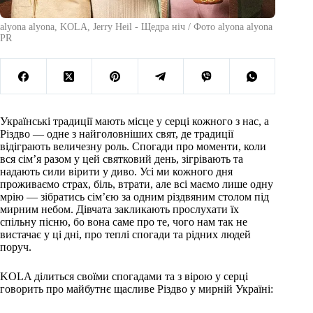
alyona alyona, KOLA, Jerry Heil - Щедра ніч / Фото alyona alyona
PR
Українські традиції мають місце у серці кожного з нас, а
Різдво — одне з найголовніших свят, де традиції
відіграють величезну роль. Спогади про моменти, коли
вся сім’я разом у цей святковий день, зігрівають та
надають сили вірити у диво. Усі ми кожного дня
проживаємо страх, біль, втрати, але всі маємо лише одну
мрію — зібратись сім’єю за одним різдвяним столом під
мирним небом. Дівчата закликають прослухати їх
спільну пісню, бо вона саме про те, чого нам так не
вистачає у ці дні, про теплі спогади та рідних людей
поруч.
KOLA ділиться своїми спогадами та з вірою у серці
говорить про майбутнє щасливе Різдво у мирній Україні: