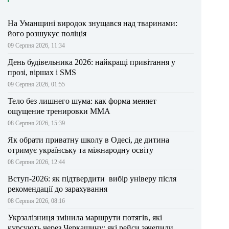
На Уманщині виродок знущався над тваринами:
його розшукує поліція
09 Серпня 2026, 11:34
День будівельника 2026: найкращі привітання у
прозі, віршах і SMS
09 Серпня 2026, 01:55
Тело без лишнего шума: как форма меняет
ощущение тренировки ММА
08 Серпня 2026, 15:39
Як обрати приватну школу в Одесі, де дитина
отримує українську та міжнародну освіту
08 Серпня 2026, 12:44
Вступ-2026: як підтвердити вибір універу після
рекомендації до зарахування
08 Серпня 2026, 08:16
Укрзалізниця змінила маршрути потягів, які
курсують через Черкащину: які рейси зачепили