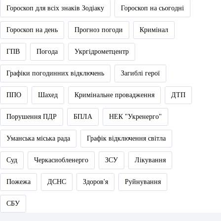
Гороскоп для всіх знаків Зодіаку
Гороскоп на сьогодні
Гороскоп на день
Прогноз погоди
Кримінал
ГПВ
Погода
Укргідрометцентр
Графіки погодинних відключень
Загиблі герої
ППО
Шахед
Кримінальне провадження
ДТП
Порушення ПДР
БПЛА
НЕК "Укренерго"
Уманська міська рада
Графік відключення світла
Суд
Черкасиобленерго
ЗСУ
Лікування
Пожежа
ДСНС
Здоров'я
Руйнування
СБУ