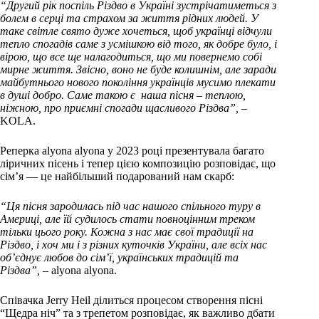
“Другий рік поспіль Різдво в Україні зустрічатиметься з
болем в серці та страхом за життя рідних людей. У
таке світле свято дуже хочеться, щоб українці відчули
тепло спогадів саме з усмішкою від того, як добре було, і
вірою, що все ще налагодиться, що ми повернемо собі
мирне життя. Звісно, воно не буде колишнім, але заради
майбутнього нового покоління українців мусимо плекати
в душі добро. Саме такою є наша пісня – теплою,
ніжною, про приємні спогади щасливого Різдва”, –
KOLA.
Реперка alyona alyona у 2023 році презентувала багато
ліричних пісень і тепер цією композицію розповідає, що
сім’я — це найбільший подарований нам скарб:
“Ця пісня зародилась під час нашого спільного туру в
Америці, але їй судилось стати повноцінним треком
тільки цього року. Кожна з нас має свої традиції на
Різдво, і хоч ми і з різних куточків України, але всіх нас
об’єднує любов до сім’ї, українських традицій та
Різдва”,
– alyona alyona.
Співачка Jerry Heil ділиться процесом створення пісні
“Щедра ніч” та з трепетом розповідає, як важливо дбати