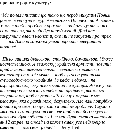
про нашу рідну культуру:
“Ми почали писати цю пісню ще перед минулим Новим
роком, коли були в турі Америкою з Настею та Альоною.
У мене тоді народився приспів — ви його чуєте зараз
саме таким, яким він був народжений. Далі нас
закрутили власні клопоти, але ми не забували про трек
— і ось Альона запропонувала нарешті завершити
почате!
Пісня вийшла душевною, спокійною, домашньою і дуже
ностальгійною. Я вважаю, українські артисти повинні
продукувати якомога більше святкового зимового
контенту на різні смаки — щоб сучасне українське
супроводжувало українців і в кафе, і вдома, і на
корпоративах, і звучало з машин на вулицях. Адже у нас
неймовірна кількість колядок та щедрівок, якими ми
жертвуємо, щоб слухати «Різдвяну американську
класику», яка є розкішною, безумовно. Але нам потрібно
дбати про своє, бо це ніхто інший не зробить: Слухачі
мають слухати українське, але щоб вони його слухали,
його має бути вдосталь, і це має бути смачно — точно
як 12 страв на столі: на кожен смак, усе неймовірно
смачне — і все своє, рідне!”,
– Jerry Heil.